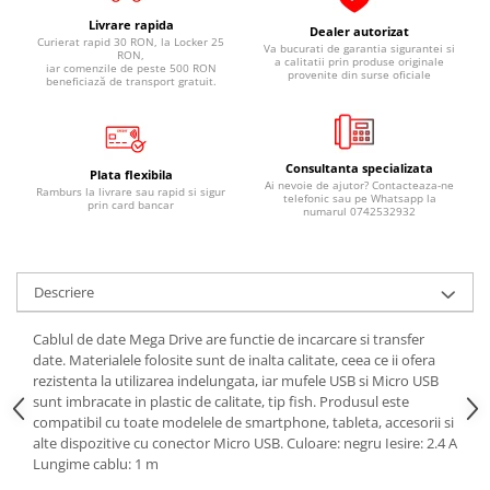
Pipe si fise bujii
20W-50
Livrare rapida
Dealer autorizat
Curierat rapid 30 RON, la Locker 25
Bujii
Va bucurati de garantia sigurantei si
20W-60
RON,
a calitatii prin produse originale
iar comenzile de peste 500 RON
provenite din surse oficiale
SAE30
beneficiază de transport gratuit.
Electrica
Ulei transmisie
Incarcatoar acumulator baterie
Uleiuri hidraulice
Incarcatoare acumulator baterie
Consultanta specializata
Semnalizare
Gradina
Plata flexibila
Ai nevoie de ajutor? Contacteaza-ne
Ramburs la livrare sau rapid si sigur
telefonic sau pe Whatsapp la
Oglinzi moto
prin card bancar
numarul 0742532932
BMW Motorrad
Consumabile BMW Motorrad
Descriere
Uleiuri si lichide moto
Ulei moto
Cablul de date Mega Drive are functie de incarcare si transfer
date. Materialele folosite sunt de inalta calitate, ceea ce ii ofera
Ulei transmisie moto
rezistenta la utilizarea indelungata, iar mufele USB si Micro USB
Ulei furca moto
sunt imbracate in plastic de calitate, tip fish. Produsul este
Curatare si intretinere lant moto
compatibil cu toate modelele de smartphone, tableta, accesorii si
alte dispozitive cu conector Micro USB. Culoare: negru Iesire: 2.4 A
Antigel moto
Lungime cablu: 1 m
Aditivi moto