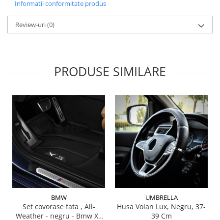
Informatii conformitate produs
Lichid de frana
Vaselina si spray-uri tehnice moto
Review-uri
(0)
Filtre moto
Filtru combustibil
Buson golire ulei
PRODUSE SIMILARE
Filtru ulei moto
Filtru aer moto
Intretinere si curatare filtre moto
Intretinere moto
Intretinere echipament moto
Curatare moto
Covor moto
Accesorii moto
Antifurt
Genti bagaje moto
BMW
UMBRELLA
Huse moto
Set covorase fata , All-
Husa Volan Lux, Negru, 37-
Weather - negru - Bmw X3
39 Cm
Suporti si kituri montaj topcase