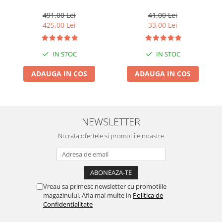
G01, X3 M F97, G08 iX3
Suporti si placi prindere
491,00 Lei
41,00 Lei
425,00 Lei
33,00 Lei
IN STOC
IN STOC
ADAUGA IN COS
ADAUGA IN COS
NEWSLETTER
Nu rata ofertele si promotiile noastre
Vreau sa primesc newsletter cu promotiile
magazinului. Afla mai multe in
Politica de
Confidentialitate