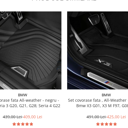
BMW
BMW
a All-weather - negru -
Set covorase fata , All-Weather - negru -
ia 3 G20, G21, G28; Seria 4 G22
Bmw X3 G01, X3 M F97, G08
439,00 Lei
409,00 Lei
491,00 Lei
425,00 Lei