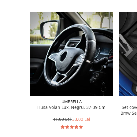
Lichid de frana
Vaselina si spray-uri tehnice moto
Filtre moto
Filtru combustibil
Buson golire ulei
Filtru ulei moto
Filtru aer moto
Intretinere si curatare filtre moto
Intretinere moto
Intretinere echipament moto
Curatare moto
Covor moto
UMBRELLA
Accesorii moto
Husa Volan Lux, Negru, 37-39 Cm
Set covorase fat
Antifurt
Bmw Ser
41,00 Lei
33,00 Lei
Genti bagaje moto
Huse moto
Suporti si kituri montaj topcase