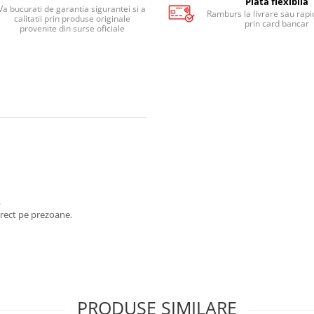
Plata flexibila
Va bucurati de garantia sigurantei si a
Ramburs la livrare sau rapid
calitatii prin produse originale
prin card bancar
provenite din surse oficiale
.
direct pe prezoane.
PRODUSE SIMILARE