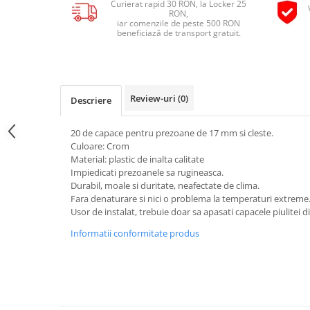
Curierat rapid 30 RON, la Locker 25
Pipe si fise bujii
RON,
20W-50
iar comenzile de peste 500 RON
Bujii
20W-60
beneficiază de transport gratuit.
SAE30
Electrica
Ulei transmisie
Incarcatoar acumulator baterie
Uleiuri hidraulice
Incarcatoare acumulator baterie
Review-uri
(0)
Descriere
Semnalizare
Gradina
Oglinzi moto
20 de capace pentru prezoane de 17 mm si cleste.
Culoare: Crom
BMW Motorrad
Material: plastic de inalta calitate
Consumabile BMW Motorrad
Impiedicati prezoanele sa rugineasca.
Durabil, moale si duritate, neafectate de clima.
Uleiuri si lichide moto
Fara denaturare si nici o problema la temperaturi extreme
Ulei moto
Usor de instalat, trebuie doar sa apasati capacele piulitei 
Ulei transmisie moto
Informatii conformitate produs
Ulei furca moto
Curatare si intretinere lant moto
Antigel moto
Aditivi moto