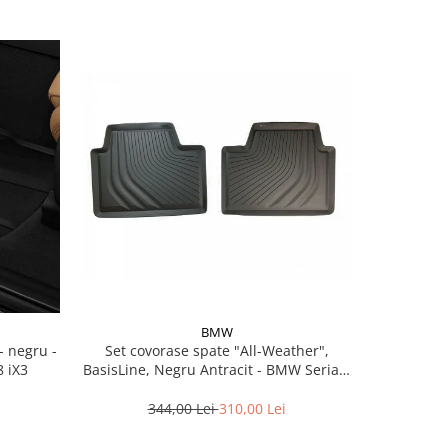
BMW
Set covorase spate "All-Weather",
Set covorase fata All-
 iX3
BasisLine, Negru Antracit - BMW Seria 3
Bmw 
G20 G21 G80M3 G81M3, Seria 4 G26
344,00 Lei
310,00 Lei
5