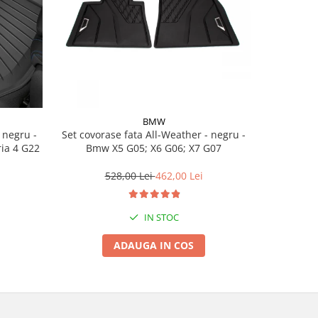
BMW
Set covorase fata All-Weather - negru -
Set cov
ria 4 G22
Bmw X5 G05; X6 G06; X7 G07
BasisLine,
G20 G21
528,00 Lei
462,00 Lei
3
IN STOC
ADAUGA IN COS