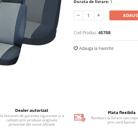
Durata de livrare:
1
ADAUG
Cod Produs:
45708
Adauga la Favorite
Dealer autorizat
Plata flexibila
Va bucurati de garantia sigurantei si a
Ramburs la livrare sau rapid
calitatii prin produse originale
prin card bancar
provenite din surse oficiale