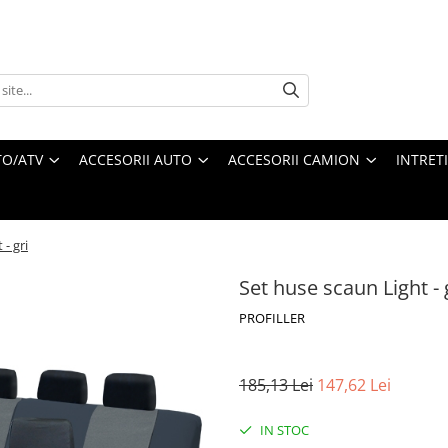
O/ATV
ACCESORII AUTO
ACCESORII CAMION
INTRET
- gri
Set huse scaun Light - 
PROFILLER
185,13 Lei
147,62 Lei
IN STOC