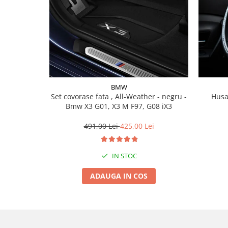
Lichid de frana
Vaselina si spray-uri tehnice moto
Filtre moto
Filtru combustibil
Buson golire ulei
Filtru ulei moto
BMW
Filtru aer moto
Set covorase fata , All-Weather - negru -
Husa
Intretinere si curatare filtre moto
Bmw X3 G01, X3 M F97, G08 iX3
Intretinere moto
491,00 Lei
425,00 Lei
Intretinere echipament moto
Curatare moto
IN STOC
Covor moto
Accesorii moto
ADAUGA IN COS
Antifurt
Genti bagaje moto
Huse moto
Suporti si kituri montaj topcase