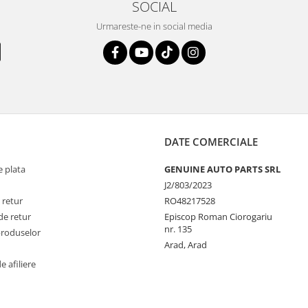
SOCIAL
Urmareste-ne in social media
DATE COMERCIALE
 plata
GENUINE AUTO PARTS SRL
J2/803/2023
 retur
RO48217528
de retur
Episcop Roman Ciorogariu
nr. 135
produselor
Arad, Arad
 afiliere