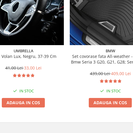
UMBRELLA
BMW
 Volan Lux, Negru, 37-39 Cm
Set covorase fata All-weather - negru -
Bmw Seria 3 G20, G21, G28; Se
41,00 Lei
33,00 Lei
439,00 Lei
409,00 Lei
IN STOC
IN STOC
ADAUGA IN COS
ADAUGA IN COS