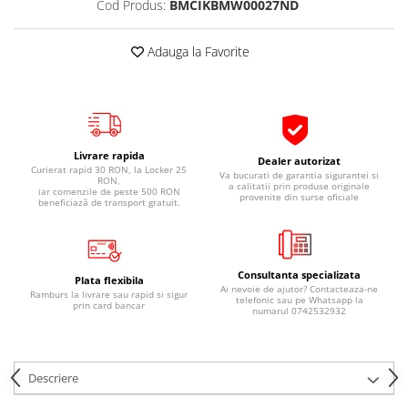
Cod Produs:
BMCIKBMW00027ND
Pipe si fise bujii
20W-50
Bujii
20W-60
Adauga la Favorite
SAE30
Electrica
Ulei transmisie
Incarcatoar acumulator baterie
Uleiuri hidraulice
Incarcatoare acumulator baterie
Semnalizare
Gradina
Livrare rapida
Dealer autorizat
Oglinzi moto
Curierat rapid 30 RON, la Locker 25
Va bucurati de garantia sigurantei si
RON,
a calitatii prin produse originale
iar comenzile de peste 500 RON
BMW Motorrad
provenite din surse oficiale
beneficiază de transport gratuit.
Consumabile BMW Motorrad
Uleiuri si lichide moto
Consultanta specializata
Ulei moto
Plata flexibila
Ai nevoie de ajutor? Contacteaza-ne
Ramburs la livrare sau rapid si sigur
Ulei transmisie moto
telefonic sau pe Whatsapp la
prin card bancar
numarul 0742532932
Ulei furca moto
Curatare si intretinere lant moto
Antigel moto
Descriere
Aditivi moto