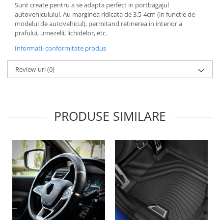
Sunt create pentru a se adapta perfect in portbagajul
Lichid de frana
autovehiculului. Au marginea ridicata de 3.5-4cm (in functie de
Vaselina si spray-uri tehnice moto
modelul de autovehicul), permitand retinerea in interior a
Filtre moto
prafului, umezelii, lichidelor, etc.
Filtru combustibil
Informatii conformitate produs
Buson golire ulei
Review-uri
(0)
Filtru ulei moto
Filtru aer moto
Intretinere si curatare filtre moto
Intretinere moto
PRODUSE SIMILARE
Intretinere echipament moto
Curatare moto
Covor moto
Accesorii moto
Antifurt
Genti bagaje moto
Huse moto
Suporti si kituri montaj topcase