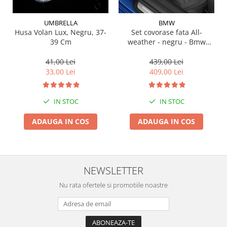
Suporti si placi prindere
UMBRELLA
BMW
Husa Volan Lux, Negru, 37-
Set covorase fata All-
39 Cm
weather - negru - Bmw
Seria 3 G20, G21, G28; Seria
4 G22
41,00 Lei
439,00 Lei
33,00 Lei
409,00 Lei
IN STOC
IN STOC
ADAUGA IN COS
ADAUGA IN COS
NEWSLETTER
Nu rata ofertele si promotiile noastre