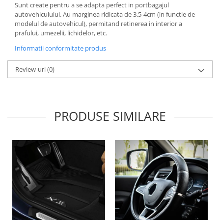
Sunt create pentru a se adapta perfect in portbagajul
Lichid de frana
autovehiculului. Au marginea ridicata de 3.5-4cm (in functie de
Vaselina si spray-uri tehnice moto
modelul de autovehicul), permitand retinerea in interior a
Filtre moto
prafului, umezelii, lichidelor, etc.
Filtru combustibil
Informatii conformitate produs
Buson golire ulei
Review-uri
(0)
Filtru ulei moto
Filtru aer moto
Intretinere si curatare filtre moto
Intretinere moto
PRODUSE SIMILARE
Intretinere echipament moto
Curatare moto
Covor moto
Accesorii moto
Antifurt
Genti bagaje moto
Huse moto
Suporti si kituri montaj topcase