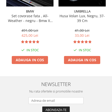
Suporti si placi prindere
BMW
UMBRELLA
Set covorase fata , All-
Husa Volan Lux, Negru, 37-
Weather - negru - Bmw X3
39 Cm
G01, X3 M F97, G08 iX3
491,00 Lei
41,00 Lei
425,00 Lei
33,00 Lei
IN STOC
IN STOC
ADAUGA IN COS
ADAUGA IN COS
NEWSLETTER
Nu rata ofertele si promotiile noastre