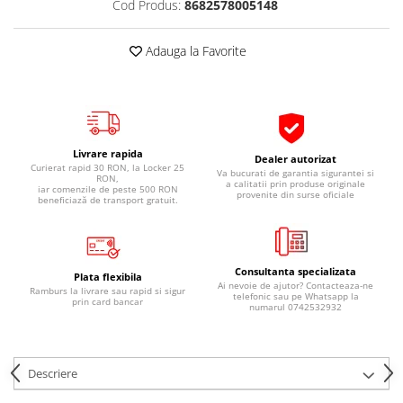
Cod Produs:
8682578005148
Pipe si fise bujii
20W-50
Bujii
20W-60
Adauga la Favorite
SAE30
Electrica
Ulei transmisie
Incarcatoar acumulator baterie
Uleiuri hidraulice
Incarcatoare acumulator baterie
Semnalizare
Gradina
Livrare rapida
Dealer autorizat
Oglinzi moto
Curierat rapid 30 RON, la Locker 25
Va bucurati de garantia sigurantei si
RON,
a calitatii prin produse originale
iar comenzile de peste 500 RON
BMW Motorrad
provenite din surse oficiale
beneficiază de transport gratuit.
Consumabile BMW Motorrad
Uleiuri si lichide moto
Consultanta specializata
Ulei moto
Plata flexibila
Ai nevoie de ajutor? Contacteaza-ne
Ramburs la livrare sau rapid si sigur
Ulei transmisie moto
telefonic sau pe Whatsapp la
prin card bancar
numarul 0742532932
Ulei furca moto
Curatare si intretinere lant moto
Antigel moto
Descriere
Aditivi moto