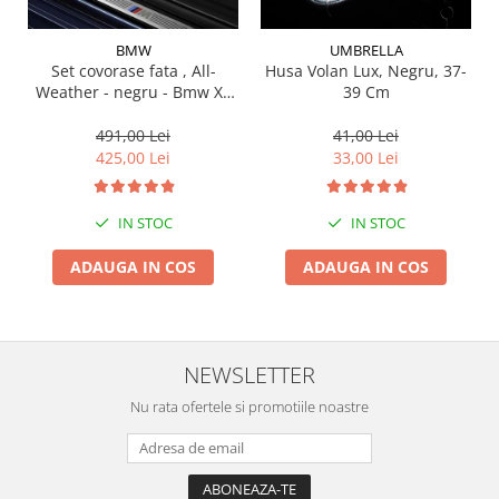
Suporti si placi prindere
BMW
UMBRELLA
Set covorase fata , All-
Husa Volan Lux, Negru, 37-
Weather - negru - Bmw X3
39 Cm
G01, X3 M F97, G08 iX3
491,00 Lei
41,00 Lei
425,00 Lei
33,00 Lei
IN STOC
IN STOC
ADAUGA IN COS
ADAUGA IN COS
NEWSLETTER
Nu rata ofertele si promotiile noastre