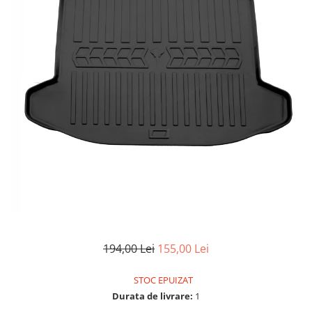
Vulcanizare
SAE 30
Intretinere interior
Set
Capace roti
Kit distributie
0W-12
Statie de umplere sisteme A/C
Materiale plastice
Janta 10''
Kit distributie lant BMW
Covorase auto
SAE 40
Curatare geamuri
Incalzitoare, sobe cu ulei ars
Janta 11''
Admisie aer
0W-16
Huse scaune auto
Chedere si cauciuc
Janta 12''
0W-20
Filtre
Tapiterie
Huse volan
Janta 13''
0W-30
Accesorii filtre
Curatare jante si anvelope
Produse sezoniere
Janta 14''
0W-40
Filtre ulei
Intretinere interior
Janta 15''
Siguranta auto
5W-20
Filtre aer
Bureti, Lavete, Accesorii
Janta 16''
Suport numere
5W-30
Filtre combustibil
Diverse solutii chimice
Janta 17''
5W-40
Tavite auto portbagaj
Filtre habitaclu
Odorizanti auto
Janta 18''
5W-50
Filtre hidraulice
Lichid parbriz
Janta 19''
10W-20
Filtre uscator
Odorizanti auto
Janta 21''
10W-30
Filtre aditivi
Transmisie
Diverse solutii chimice
10W-40
Filtre agent racire
194,00 Lei
155,00 Lei
Lanturi de transmisie
Spray-uri tehnice
10W-50
Pachete revizie
Kit lant
10W-60
STOC EPUIZAT
Foaie/ pinion spate
15W-40
Durata de livrare:
1
Pinion fata
15W-50