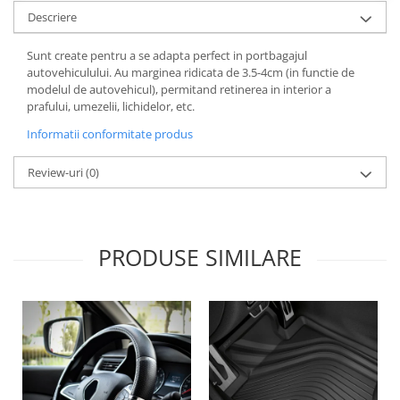
Lichid de frana
Descriere
Vaselina si spray-uri tehnice moto
Sunt create pentru a se adapta perfect in portbagajul
Filtre moto
autovehiculului. Au marginea ridicata de 3.5-4cm (in functie de
Filtru combustibil
modelul de autovehicul), permitand retinerea in interior a
prafului, umezelii, lichidelor, etc.
Buson golire ulei
Filtru ulei moto
Informatii conformitate produs
Filtru aer moto
Review-uri
(0)
Intretinere si curatare filtre moto
Intretinere moto
Intretinere echipament moto
PRODUSE SIMILARE
Curatare moto
Covor moto
Accesorii moto
Antifurt
Genti bagaje moto
Huse moto
Suporti si kituri montaj topcase