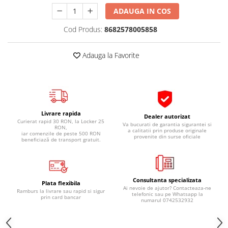
Pipe si fise bujii
20W-50
ADAUGA IN COS
Bujii
20W-60
Cod Produs:
8682578005858
SAE30
Electrica
Ulei transmisie
Incarcatoar acumulator baterie
Adauga la Favorite
Uleiuri hidraulice
Incarcatoare acumulator baterie
Semnalizare
Gradina
Oglinzi moto
BMW Motorrad
Livrare rapida
Dealer autorizat
Curierat rapid 30 RON, la Locker 25
Va bucurati de garantia sigurantei si
Consumabile BMW Motorrad
RON,
a calitatii prin produse originale
iar comenzile de peste 500 RON
provenite din surse oficiale
Uleiuri si lichide moto
beneficiază de transport gratuit.
Ulei moto
Ulei transmisie moto
Consultanta specializata
Ulei furca moto
Plata flexibila
Ai nevoie de ajutor? Contacteaza-ne
Ramburs la livrare sau rapid si sigur
Curatare si intretinere lant moto
telefonic sau pe Whatsapp la
prin card bancar
numarul 0742532932
Antigel moto
Aditivi moto