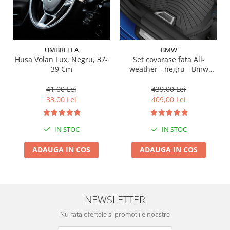
Suporti si placi prindere
UMBRELLA
BMW
Husa Volan Lux, Negru, 37-
Set covorase fata All-
39 Cm
weather - negru - Bmw
Seria 3 G20, G21, G28; Seria
4 G22
41,00 Lei
439,00 Lei
33,00 Lei
409,00 Lei
IN STOC
IN STOC
ADAUGA IN COS
ADAUGA IN COS
NEWSLETTER
Nu rata ofertele si promotiile noastre