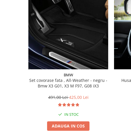
Lichid de frana
Vaselina si spray-uri tehnice moto
Filtre moto
Filtru combustibil
Buson golire ulei
Filtru ulei moto
Filtru aer moto
Intretinere si curatare filtre moto
Intretinere moto
BMW
Intretinere echipament moto
Set covorase fata , All-Weather - negru -
Husa
Curatare moto
Bmw X3 G01, X3 M F97, G08 iX3
Covor moto
491,00 Lei
425,00 Lei
Accesorii moto
Antifurt
IN STOC
Genti bagaje moto
Huse moto
ADAUGA IN COS
Suporti si kituri montaj topcase