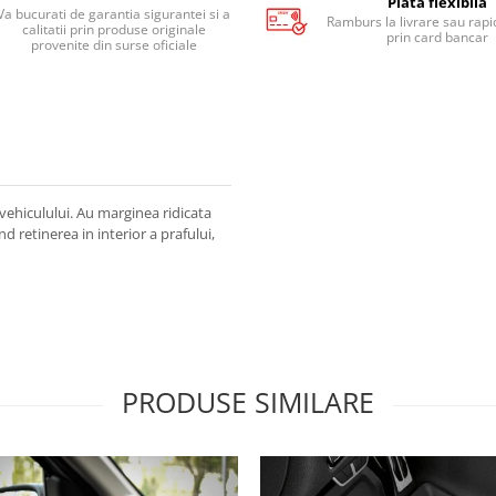
Plata flexibila
Va bucurati de garantia sigurantei si a
Ramburs la livrare sau rapid
calitatii prin produse originale
prin card bancar
provenite din surse oficiale
vehiculului. Au marginea ridicata
 retinerea in interior a prafului,
PRODUSE SIMILARE