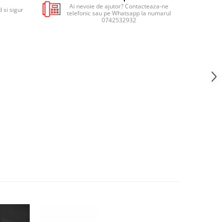
Ai nevoie de ajutor? Contacteaza-ne
 si sigur
telefonic sau pe Whatsapp la numarul
0742532932