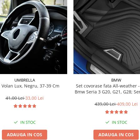
UMBRELLA
BMW
 Volan Lux, Negru, 37-39 Cm
Set covorase fata All-weather - negru -
Bmw Seria 3 G20, G21, G28; Se
41,00 Lei
33,00 Lei
439,00 Lei
409,00 Lei
IN STOC
IN STOC
ADAUGA IN COS
ADAUGA IN COS