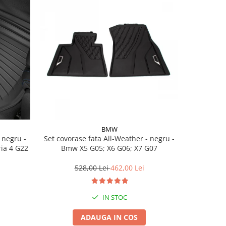
BMW
Set covorase fata All-Weather - negru -
Set cov
ria 4 G22
Bmw X5 G05; X6 G06; X7 G07
BasisLine,
G20 G21
528,00 Lei
462,00 Lei
3
IN STOC
ADAUGA IN COS