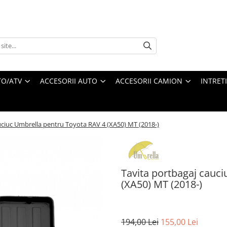
O/ATV
ACCESORII AUTO
ACCESORII CAMION
INTRET
uciuc Umbrella pentru Toyota RAV 4 (XA50) MT (2018-)
Tavita portbagaj cauc
(XA50) MT (2018-)
194,00 Lei
155,00 Lei