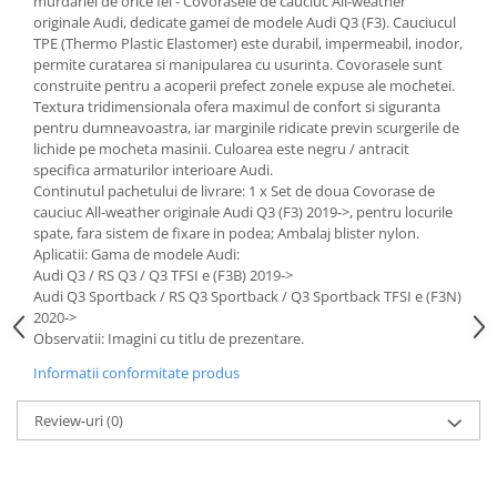
murdariei de orice fel - Covorasele de cauciuc All-weather
Lichid de frana
originale Audi, dedicate gamei de modele Audi Q3 (F3). Cauciucul
Vaselina si spray-uri tehnice moto
TPE (Thermo Plastic Elastomer) este durabil, impermeabil, inodor,
permite curatarea si manipularea cu usurinta. Covorasele sunt
Filtre moto
construite pentru a acoperii prefect zonele expuse ale mochetei.
Filtru combustibil
Textura tridimensionala ofera maximul de confort si siguranta
pentru dumneavoastra, iar marginile ridicate previn scurgerile de
Buson golire ulei
lichide pe mocheta masinii. Culoarea este negru / antracit
Filtru ulei moto
specifica armaturilor interioare Audi.
Continutul pachetului de livrare: 1 x Set de doua Covorase de
Filtru aer moto
cauciuc All-weather originale Audi Q3 (F3) 2019->, pentru locurile
Intretinere si curatare filtre moto
spate, fara sistem de fixare in podea; Ambalaj blister nylon.
Intretinere moto
Aplicatii: Gama de modele Audi:
Audi Q3 / RS Q3 / Q3 TFSI e (F3B) 2019->
Intretinere echipament moto
Audi Q3 Sportback / RS Q3 Sportback / Q3 Sportback TFSI e (F3N)
Curatare moto
2020->
Observatii: Imagini cu titlu de prezentare.
Covor moto
Accesorii moto
Informatii conformitate produs
Antifurt
Review-uri
(0)
Genti bagaje moto
Huse moto
Suporti si kituri montaj topcase