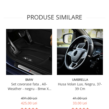
PRODUSE SIMILARE
BMW
UMBRELLA
Set covorase fata , All-
Husa Volan Lux, Negru, 37-
Weather - negru - Bmw X3
39 Cm
G01, X3 M F97, G08 iX3
491,00 Lei
41,00 Lei
425,00 Lei
33,00 Lei