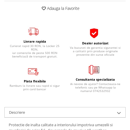
Pipe si fise bujii
20W-50
Adauga la Favorite
Bujii
20W-60
SAE30
Electrica
Ulei transmisie
Incarcatoar acumulator baterie
Uleiuri hidraulice
Incarcatoare acumulator baterie
Livrare rapida
Dealer autorizat
Semnalizare
Curierat rapid 30 RON, la Locker 25
Gradina
Va bucurati de garantia sigurantei si
RON,
a calitatii prin produse originale
iar comenzile de peste 500 RON
Oglinzi moto
provenite din surse oficiale
beneficiază de transport gratuit.
BMW Motorrad
Consumabile BMW Motorrad
Uleiuri si lichide moto
Consultanta specializata
Plata flexibila
Ai nevoie de ajutor? Contacteaza-ne
Ramburs la livrare sau rapid si sigur
telefonic sau pe Whatsapp la
Ulei moto
prin card bancar
numarul 0742532932
Ulei transmisie moto
Ulei furca moto
Curatare si intretinere lant moto
Descriere
Antigel moto
Protectie de inalta calitate a interiorului impotriva umezelii si
Aditivi moto