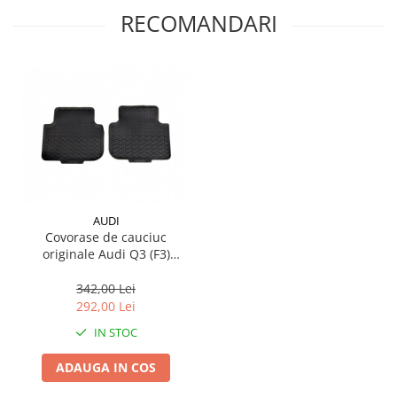
RECOMANDARI
Suporti si placi prindere
AUDI
Covorase de cauciuc
originale Audi Q3 (F3)
2019+, Set spate
342,00 Lei
292,00 Lei
IN STOC
ADAUGA IN COS