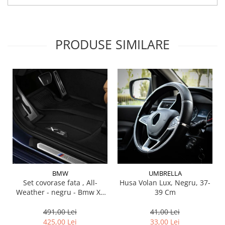
Lichid de frana
Vaselina si spray-uri tehnice moto
Filtre moto
PRODUSE SIMILARE
Filtru combustibil
Buson golire ulei
Filtru ulei moto
Filtru aer moto
Intretinere si curatare filtre moto
Intretinere moto
Intretinere echipament moto
Curatare moto
Covor moto
Accesorii moto
BMW
UMBRELLA
Set covorase fata , All-
Husa Volan Lux, Negru, 37-
Antifurt
Weather - negru - Bmw X3
39 Cm
Genti bagaje moto
G01, X3 M F97, G08 iX3
Huse moto
491,00 Lei
41,00 Lei
425,00 Lei
33,00 Lei
Suporti si kituri montaj topcase