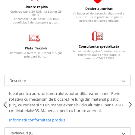
Pipe si fise bujii
20W-50
Livrare rapida
Dealer autorizat
Curierat rapid 30 RON, la Locker 25
Bujii
Va bucurati de garantia sigurantei si
20W-60
RON,
a calitatii prin produse originale
iar comenzile de peste 500 RON
provenite din surse oficiale
SAE30
beneficiază de transport gratuit.
Electrica
Ulei transmisie
Incarcatoar acumulator baterie
Uleiuri hidraulice
Incarcatoare acumulator baterie
Consultanta specializata
Semnalizare
Gradina
Plata flexibila
Ai nevoie de ajutor? Contacteaza-ne
Ramburs la livrare sau rapid si sigur
telefonic sau pe Whatsapp la
Oglinzi moto
prin card bancar
numarul 0742532932
BMW Motorrad
Consumabile BMW Motorrad
Descriere
Uleiuri si lichide moto
Ulei moto
Ideal pentru autoturisme, rulote, autoutilitare,camioane. Perie
rotativa cu mecanism de blocare,fire lungi din material plastic
Ulei transmisie moto
(PP), cu racleta si cu un maner extensibil din aluminiu pana la 93
Ulei furca moto
cm. Material:ABS. Maner acoperit cu burete aderent.
Curatare si intretinere lant moto
Informatii conformitate produs
Antigel moto
Aditivi moto
Review-uri
(0)