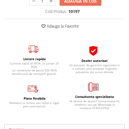
ADAUGA IN COS
Pipe si fise bujii
20W-50
Cod Produs:
10197
Bujii
20W-60
SAE30
Electrica
Adauga la Favorite
Ulei transmisie
Incarcatoar acumulator baterie
Uleiuri hidraulice
Incarcatoare acumulator baterie
Semnalizare
Gradina
Oglinzi moto
Livrare rapida
Dealer autorizat
BMW Motorrad
Curierat rapid 30 RON, la Locker 25
Va bucurati de garantia sigurantei si
RON,
a calitatii prin produse originale
iar comenzile de peste 500 RON
Consumabile BMW Motorrad
provenite din surse oficiale
beneficiază de transport gratuit.
Uleiuri si lichide moto
Ulei moto
Ulei transmisie moto
Consultanta specializata
Plata flexibila
Ai nevoie de ajutor? Contacteaza-ne
Ulei furca moto
Ramburs la livrare sau rapid si sigur
telefonic sau pe Whatsapp la
prin card bancar
numarul 0742532932
Curatare si intretinere lant moto
Antigel moto
Aditivi moto