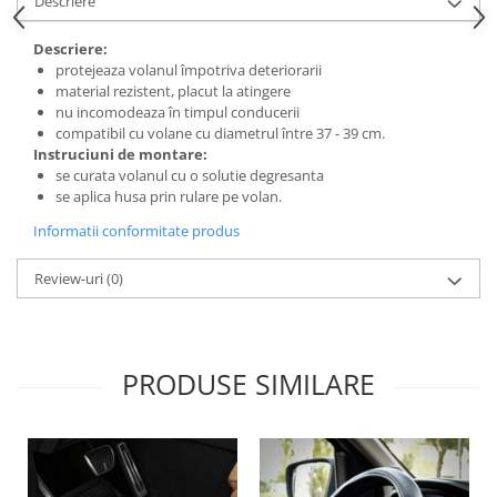
Descriere
Lichid de frana
Vaselina si spray-uri tehnice moto
Descriere:
protejeaza volanul împotriva deteriorarii
Filtre moto
material rezistent, placut la atingere
Filtru combustibil
nu incomodeaza în timpul conducerii
compatibil cu volane cu diametrul între 37 - 39 cm.
Buson golire ulei
Instruc­iuni de montare:
Filtru ulei moto
se curata volanul cu o solutie degresanta
Filtru aer moto
se aplica husa prin rulare pe volan.
Intretinere si curatare filtre moto
Informatii conformitate produs
Intretinere moto
Review-uri
(0)
Intretinere echipament moto
Curatare moto
Covor moto
Accesorii moto
PRODUSE SIMILARE
Antifurt
Genti bagaje moto
Huse moto
Suporti si kituri montaj topcase