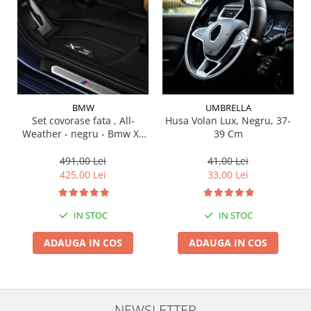
Suporti si placi prindere
BMW
UMBRELLA
Set covorase fata , All-
Husa Volan Lux, Negru, 37-
Weather - negru - Bmw X3
39 Cm
G01, X3 M F97, G08 iX3
491,00 Lei
41,00 Lei
425,00 Lei
33,00 Lei
IN STOC
IN STOC
ADAUGA IN COS
ADAUGA IN COS
NEWSLETTER