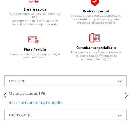
Pipe si fise bujii
20W-50
Livrare rapida
Dealer autorizat
Bujii
20W-60
Curierat rapid 30 RON, la Locker 25
Va bucurati de garantia sigurantei si
RON,
a calitatii prin produse originale
iar comenzile de peste 500 RON
SAE30
Electrica
provenite din surse oficiale
beneficiază de transport gratuit.
Ulei transmisie
Incarcatoar acumulator baterie
Uleiuri hidraulice
Incarcatoare acumulator baterie
Semnalizare
Gradina
Consultanta specializata
Plata flexibila
Ai nevoie de ajutor? Contacteaza-ne
Ramburs la livrare sau rapid si sigur
Oglinzi moto
telefonic sau pe Whatsapp la
prin card bancar
numarul 0742532932
BMW Motorrad
Consumabile BMW Motorrad
Uleiuri si lichide moto
Descriere
Ulei moto
Material: cauciuc TPE
Ulei transmisie moto
Informatii conformitate produs
Ulei furca moto
Curatare si intretinere lant moto
Review-uri
(0)
Antigel moto
Aditivi moto