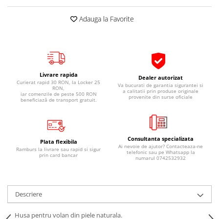
Pipe si fise bujii
20W-50
Adauga la Favorite
Bujii
20W-60
SAE30
Electrica
Ulei transmisie
Incarcatoar acumulator baterie
Uleiuri hidraulice
Incarcatoare acumulator baterie
Livrare rapida
Semnalizare
Dealer autorizat
Gradina
Curierat rapid 30 RON, la Locker 25
Va bucurati de garantia sigurantei si
RON,
Oglinzi moto
a calitatii prin produse originale
iar comenzile de peste 500 RON
provenite din surse oficiale
beneficiază de transport gratuit.
BMW Motorrad
Consumabile BMW Motorrad
Uleiuri si lichide moto
Consultanta specializata
Plata flexibila
Ai nevoie de ajutor? Contacteaza-ne
Ulei moto
Ramburs la livrare sau rapid si sigur
telefonic sau pe Whatsapp la
prin card bancar
numarul 0742532932
Ulei transmisie moto
Ulei furca moto
Curatare si intretinere lant moto
Descriere
Antigel moto
Aditivi moto
Husa pentru volan din piele naturala.