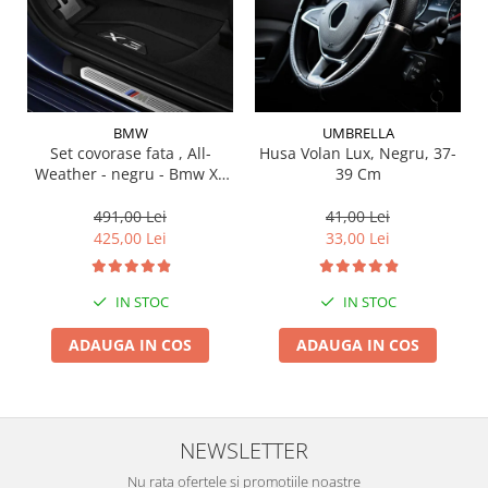
Suporti si placi prindere
BMW
UMBRELLA
Set covorase fata , All-
Husa Volan Lux, Negru, 37-
Weather - negru - Bmw X3
39 Cm
G01, X3 M F97, G08 iX3
491,00 Lei
41,00 Lei
425,00 Lei
33,00 Lei
IN STOC
IN STOC
ADAUGA IN COS
ADAUGA IN COS
NEWSLETTER
Nu rata ofertele si promotiile noastre