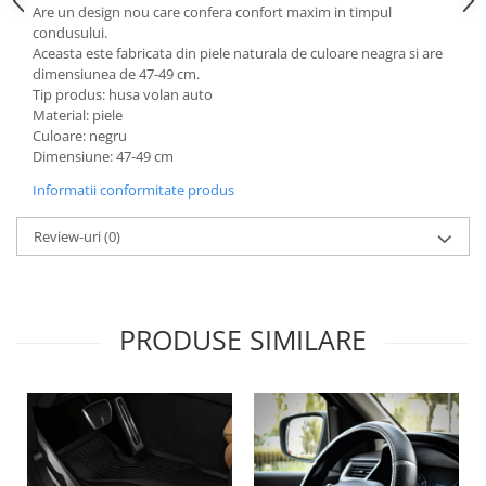
Are un design nou care confera confort maxim in timpul
Lichid de frana
condusului.
Vaselina si spray-uri tehnice moto
Aceasta este fabricata din piele naturala de culoare neagra si are
Filtre moto
dimensiunea de 47-49 cm.
Tip produs: husa volan auto
Filtru combustibil
Material: piele
Buson golire ulei
Culoare: negru
Dimensiune: 47-49 cm
Filtru ulei moto
Filtru aer moto
Informatii conformitate produs
Intretinere si curatare filtre moto
Review-uri
(0)
Intretinere moto
Intretinere echipament moto
Curatare moto
PRODUSE SIMILARE
Covor moto
Accesorii moto
Antifurt
Genti bagaje moto
Huse moto
Suporti si kituri montaj topcase