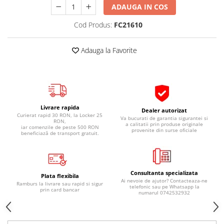
ADAUGA IN COS
Pipe si fise bujii
20W-50
Bujii
20W-60
Cod Produs:
FC21610
SAE30
Electrica
Ulei transmisie
Adauga la Favorite
Incarcatoar acumulator baterie
Uleiuri hidraulice
Incarcatoare acumulator baterie
Semnalizare
Gradina
Oglinzi moto
Livrare rapida
BMW Motorrad
Dealer autorizat
Curierat rapid 30 RON, la Locker 25
Va bucurati de garantia sigurantei si
RON,
Consumabile BMW Motorrad
a calitatii prin produse originale
iar comenzile de peste 500 RON
provenite din surse oficiale
beneficiază de transport gratuit.
Uleiuri si lichide moto
Ulei moto
Ulei transmisie moto
Consultanta specializata
Plata flexibila
Ulei furca moto
Ai nevoie de ajutor? Contacteaza-ne
Ramburs la livrare sau rapid si sigur
telefonic sau pe Whatsapp la
prin card bancar
Curatare si intretinere lant moto
numarul 0742532932
Antigel moto
Aditivi moto