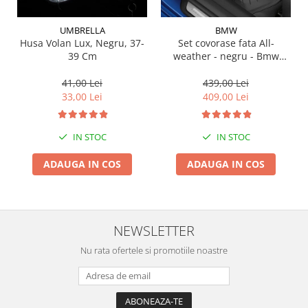
Suporti si placi prindere
UMBRELLA
BMW
Husa Volan Lux, Negru, 37-
Set covorase fata All-
39 Cm
weather - negru - Bmw
Seria 3 G20, G21, G28; Seria
4 G22
41,00 Lei
439,00 Lei
33,00 Lei
409,00 Lei
IN STOC
IN STOC
ADAUGA IN COS
ADAUGA IN COS
NEWSLETTER
Nu rata ofertele si promotiile noastre