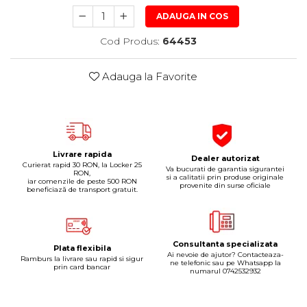
Pipe si fise bujii
20W-50
ADAUGA IN COS
Bujii
20W-60
Cod Produs:
64453
SAE30
Electrica
Ulei transmisie
Incarcatoar acumulator baterie
Adauga la Favorite
Uleiuri hidraulice
Incarcatoare acumulator baterie
Semnalizare
Gradina
Oglinzi moto
BMW Motorrad
Livrare rapida
Dealer autorizat
Curierat rapid 30 RON, la Locker 25
Va bucurati de garantia sigurantei
Consumabile BMW Motorrad
RON,
si a calitatii prin produse originale
iar comenzile de peste 500 RON
provenite din surse oficiale
Uleiuri si lichide moto
beneficiază de transport gratuit.
Ulei moto
Ulei transmisie moto
Consultanta specializata
Ulei furca moto
Plata flexibila
Ai nevoie de ajutor? Contacteaza-
Ramburs la livrare sau rapid si sigur
Curatare si intretinere lant moto
ne telefonic sau pe Whatsapp la
prin card bancar
numarul 0742532932
Antigel moto
Aditivi moto