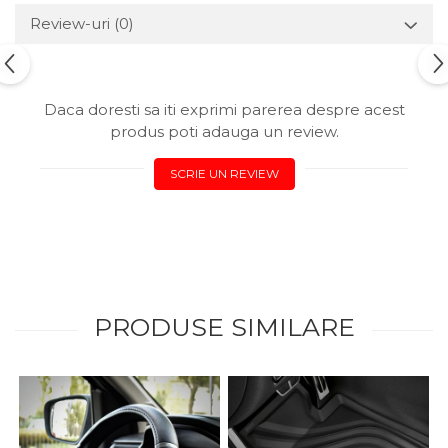
Lichid de frana
Review-uri
(0)
Vaselina si spray-uri tehnice moto
Filtre moto
Filtru combustibil
Daca doresti sa iti exprimi parerea despre acest
Buson golire ulei
produs poti adauga un review.
Filtru ulei moto
SCRIE UN REVIEW
Filtru aer moto
Intretinere si curatare filtre moto
Intretinere moto
Intretinere echipament moto
Curatare moto
Covor moto
PRODUSE SIMILARE
Accesorii moto
Antifurt
Genti bagaje moto
Huse moto
Suporti si kituri montaj topcase