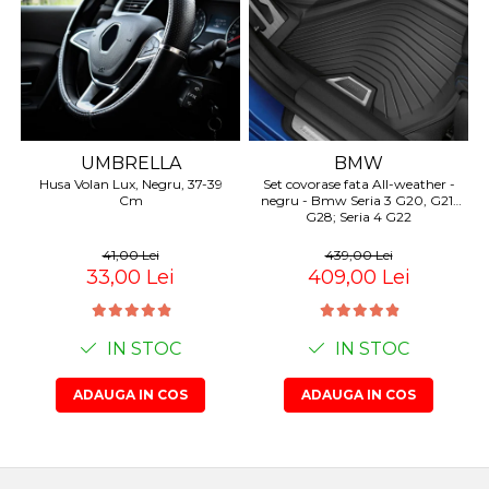
Suporti si placi prindere
UMBRELLA
BMW
Husa Volan Lux, Negru, 37-39
Set covorase fata All-weather -
Cm
negru - Bmw Seria 3 G20, G21,
G28; Seria 4 G22
41,00 Lei
439,00 Lei
33,00 Lei
409,00 Lei
IN STOC
IN STOC
ADAUGA IN COS
ADAUGA IN COS