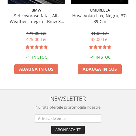
Suporti si placi prindere
BMW
UMBRELLA
Set covorase fata , All-
Husa Volan Lux, Negru, 37-
Weather - negru - Bmw X3
39 Cm
G01, X3 M F97, G08 iX3
491,00 Lei
41,00 Lei
425,00 Lei
33,00 Lei
IN STOC
IN STOC
ADAUGA IN COS
ADAUGA IN COS
NEWSLETTER
Nu rata ofertele si promotiile noastre