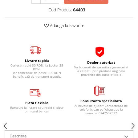
Pipe si fise bujii
20W-50
Cod Produs:
64403
Bujii
20W-60
SAE30
Electrica
Adauga la Favorite
Ulei transmisie
Incarcatoar acumulator baterie
Uleiuri hidraulice
Incarcatoare acumulator baterie
Semnalizare
Gradina
Oglinzi moto
Livrare rapida
Dealer autorizat
Curierat rapid 30 RON, la Locker 25
BMW Motorrad
Va bucurati de garantia sigurantei si
RON,
a calitatii prin produse originale
iar comenzile de peste 500 RON
provenite din surse oficiale
Consumabile BMW Motorrad
beneficiază de transport gratuit.
Uleiuri si lichide moto
Ulei moto
Consultanta specializata
Ulei transmisie moto
Plata flexibila
Ai nevoie de ajutor? Contacteaza-ne
Ramburs la livrare sau rapid si sigur
telefonic sau pe Whatsapp la
Ulei furca moto
prin card bancar
numarul 0742532932
Curatare si intretinere lant moto
Antigel moto
Aditivi moto
Descriere