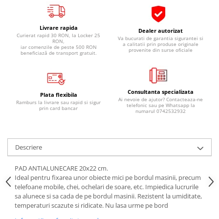
Pipe si fise bujii
20W-50
Bujii
20W-60
Livrare rapida
Dealer autorizat
SAE30
Curierat rapid 30 RON, la Locker 25
Electrica
Va bucurati de garantia sigurantei si
RON,
a calitatii prin produse originale
iar comenzile de peste 500 RON
Ulei transmisie
provenite din surse oficiale
Incarcatoar acumulator baterie
beneficiază de transport gratuit.
Uleiuri hidraulice
Incarcatoare acumulator baterie
Semnalizare
Gradina
Oglinzi moto
Consultanta specializata
Plata flexibila
Ai nevoie de ajutor? Contacteaza-ne
Ramburs la livrare sau rapid si sigur
BMW Motorrad
telefonic sau pe Whatsapp la
prin card bancar
numarul 0742532932
Consumabile BMW Motorrad
Uleiuri si lichide moto
Descriere
Ulei moto
Ulei transmisie moto
PAD ANTIALUNECARE 20x22 cm.
Ulei furca moto
Ideal pentru fixarea unor obiecte mici pe bordul masinii, precum
telefoane mobile, chei, ochelari de soare, etc. Impiedica lucrurile
Curatare si intretinere lant moto
sa alunece si sa cada de pe bordul masinii. Rezistent la umiditate,
Antigel moto
temperaturi scazute si ridicate. Nu lasa urme pe bord
Aditivi moto