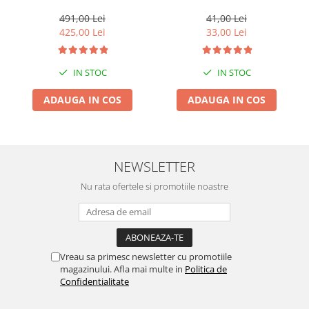
G01, X3 M F97, G08 iX3
Suporti si placi prindere
491,00 Lei
41,00 Lei
425,00 Lei
33,00 Lei
IN STOC
IN STOC
ADAUGA IN COS
ADAUGA IN COS
NEWSLETTER
Nu rata ofertele si promotiile noastre
Vreau sa primesc newsletter cu promotiile
magazinului. Afla mai multe in
Politica de
Confidentialitate