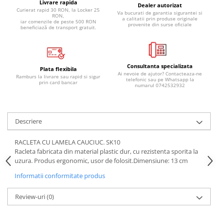
Livrare rapida
Dealer autorizat
Pipe si fise bujii
20W-50
Curierat rapid 30 RON, la Locker 25
Va bucurati de garantia sigurantei si
RON,
a calitatii prin produse originale
Bujii
iar comenzile de peste 500 RON
20W-60
provenite din surse oficiale
beneficiază de transport gratuit.
SAE30
Electrica
Ulei transmisie
Incarcatoar acumulator baterie
Uleiuri hidraulice
Incarcatoare acumulator baterie
Consultanta specializata
Plata flexibila
Ai nevoie de ajutor? Contacteaza-ne
Ramburs la livrare sau rapid si sigur
Semnalizare
Gradina
telefonic sau pe Whatsapp la
prin card bancar
numarul 0742532932
Oglinzi moto
BMW Motorrad
Consumabile BMW Motorrad
Descriere
Uleiuri si lichide moto
RACLETA CU LAMELA CAUCIUC. SK10
Ulei moto
Racleta fabricata din material plastic dur, cu rezistenta sporita la
uzura. Produs ergonomic, usor de folosit.Dimensiune: 13 cm
Ulei transmisie moto
Ulei furca moto
Informatii conformitate produs
Curatare si intretinere lant moto
Review-uri
(0)
Antigel moto
Aditivi moto