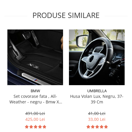
Lichid de frana
Vaselina si spray-uri tehnice moto
PRODUSE SIMILARE
Filtre moto
Filtru combustibil
Buson golire ulei
Filtru ulei moto
Filtru aer moto
Intretinere si curatare filtre moto
Intretinere moto
Intretinere echipament moto
Curatare moto
BMW
UMBRELLA
Covor moto
Set covorase fata , All-
Husa Volan Lux, Negru, 37-
Accesorii moto
Weather - negru - Bmw X3
39 Cm
G01, X3 M F97, G08 iX3
Antifurt
491,00 Lei
41,00 Lei
Genti bagaje moto
425,00 Lei
33,00 Lei
Huse moto
Suporti si kituri montaj topcase