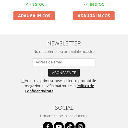
IN STOC
IN STOC
Suporti si placi prindere
ADAUGA IN COS
ADAUGA IN COS
NEWSLETTER
Nu rata ofertele si promotiile noastre
Vreau sa primesc newsletter cu promotiile
magazinului. Afla mai multe in
Politica de
Confidentialitate
SOCIAL
Urmareste-ne in social media