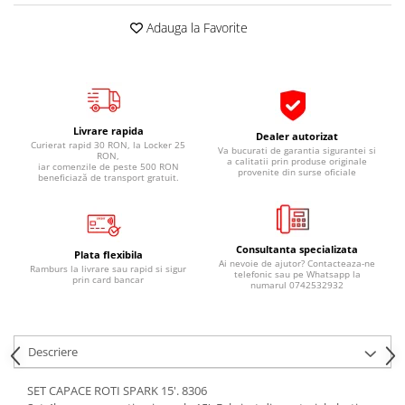
Pipe si fise bujii
20W-50
Adauga la Favorite
Bujii
20W-60
SAE30
Electrica
Ulei transmisie
Incarcatoar acumulator baterie
Uleiuri hidraulice
Incarcatoare acumulator baterie
Livrare rapida
Dealer autorizat
Semnalizare
Gradina
Curierat rapid 30 RON, la Locker 25
Va bucurati de garantia sigurantei si
RON,
a calitatii prin produse originale
iar comenzile de peste 500 RON
Oglinzi moto
provenite din surse oficiale
beneficiază de transport gratuit.
BMW Motorrad
Consumabile BMW Motorrad
Uleiuri si lichide moto
Consultanta specializata
Plata flexibila
Ai nevoie de ajutor? Contacteaza-ne
Ramburs la livrare sau rapid si sigur
telefonic sau pe Whatsapp la
Ulei moto
prin card bancar
numarul 0742532932
Ulei transmisie moto
Ulei furca moto
Curatare si intretinere lant moto
Descriere
Antigel moto
SET CAPACE ROTI SPARK 15'. 8306
Aditivi moto