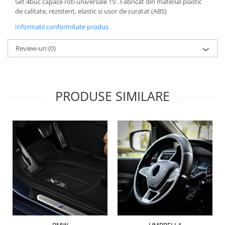
Set 4buc capace roti universale 15'. Fabricat din material plastic
Lichid de frana
de calitate, rezistent, elastic si usor de curatat (ABS)
Vaselina si spray-uri tehnice moto
Informatii conformitate produs
Filtre moto
Review-uri
(0)
Filtru combustibil
Buson golire ulei
Filtru ulei moto
Filtru aer moto
PRODUSE SIMILARE
Intretinere si curatare filtre moto
Intretinere moto
Intretinere echipament moto
Curatare moto
Covor moto
Accesorii moto
Antifurt
Genti bagaje moto
Huse moto
Suporti si kituri montaj topcase
BMW
UMBRELLA