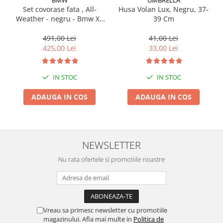
Set covorase fata , All-
Husa Volan Lux, Negru, 37-
Suporti si placi prindere
Weather - negru - Bmw X3
39 Cm
G01, X3 M F97, G08 iX3
491,00 Lei
41,00 Lei
425,00 Lei
33,00 Lei
IN STOC
IN STOC
ADAUGA IN COS
ADAUGA IN COS
NEWSLETTER
Nu rata ofertele si promotiile noastre
Vreau sa primesc newsletter cu promotiile
magazinului. Afla mai multe in
Politica de