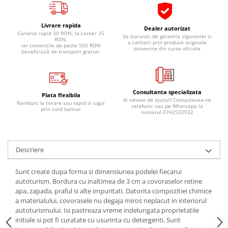
Pipe si fise bujii
20W-50
Bujii
20W-60
Livrare rapida
Dealer autorizat
Curierat rapid 30 RON, la Locker 25
Va bucurati de garantia sigurantei si
SAE30
Electrica
RON,
a calitatii prin produse originale
iar comenzile de peste 500 RON
provenite din surse oficiale
Ulei transmisie
beneficiază de transport gratuit.
Incarcatoar acumulator baterie
Uleiuri hidraulice
Incarcatoare acumulator baterie
Semnalizare
Gradina
Consultanta specializata
Oglinzi moto
Plata flexibila
Ai nevoie de ajutor? Contacteaza-ne
Ramburs la livrare sau rapid si sigur
telefonic sau pe Whatsapp la
prin card bancar
BMW Motorrad
numarul 0742532932
Consumabile BMW Motorrad
Uleiuri si lichide moto
Descriere
Ulei moto
Ulei transmisie moto
Sunt create dupa forma si dimensiunea podelei fiecarui
autoturism. Bordura cu inaltimea de 3 cm a covoraselor retine
Ulei furca moto
apa, zapada, praful si alte impuritati. Datorita compozitiei chimice
Curatare si intretinere lant moto
a materialului, covorasele nu degaja miros neplacut in interiorul
Antigel moto
autoturismului. Isi pastreaza vreme indelungata proprietatile
initiale si pot fi curatate cu usurinta cu detergenti. Sunt
Aditivi moto