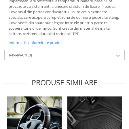
impermeabile si rezistente la temperaturi inalte si joase. Sunt
Lichid de frana
prevazute cu sistem anti-alunecare si sistem de fixare in podea.
Vaselina si spray-uri tehnice moto
Covorasul din partea conducatorului auto are o extindere
speciala, care acopera complet zona de odihna a piciorului stang.
Filtre moto
Covorasele din spate sunt legate intre ele printr-o parte ce
Filtru combustibil
acopera tunelul de mijloc. Sunt create din material de inalta
calitate, rezistent, durabil si reciclabil -TPE.
Buson golire ulei
Informatii conformitate produs
Filtru ulei moto
Filtru aer moto
Review-uri
(0)
Intretinere si curatare filtre moto
Intretinere moto
Intretinere echipament moto
PRODUSE SIMILARE
Curatare moto
Covor moto
Accesorii moto
Antifurt
Genti bagaje moto
Huse moto
Suporti si kituri montaj topcase