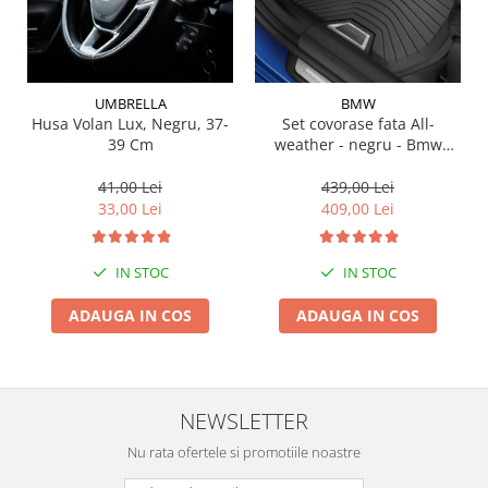
Suporti si placi prindere
UMBRELLA
BMW
Husa Volan Lux, Negru, 37-
Set covorase fata All-
39 Cm
weather - negru - Bmw
Seria 3 G20, G21, G28; Seria
4 G22
41,00 Lei
439,00 Lei
33,00 Lei
409,00 Lei
IN STOC
IN STOC
ADAUGA IN COS
ADAUGA IN COS
NEWSLETTER
Nu rata ofertele si promotiile noastre