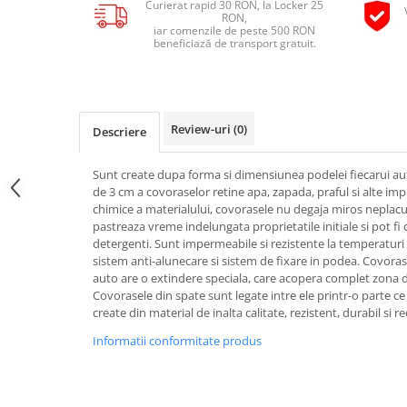
Curierat rapid 30 RON, la Locker 25
Pipe si fise bujii
RON,
20W-50
iar comenzile de peste 500 RON
Bujii
20W-60
beneficiază de transport gratuit.
SAE30
Electrica
Ulei transmisie
Incarcatoar acumulator baterie
Uleiuri hidraulice
Incarcatoare acumulator baterie
Review-uri
(0)
Descriere
Semnalizare
Gradina
Oglinzi moto
Sunt create dupa forma si dimensiunea podelei fiecarui au
de 3 cm a covoraselor retine apa, zapada, praful si alte imp
BMW Motorrad
chimice a materialului, covorasele nu degaja miros neplacut 
Consumabile BMW Motorrad
pastreaza vreme indelungata proprietatile initiale si pot fi
detergenti. Sunt impermeabile si rezistente la temperaturi 
Uleiuri si lichide moto
sistem anti-alunecare si sistem de fixare in podea. Covora
Ulei moto
auto are o extindere speciala, care acopera complet zona d
Covorasele din spate sunt legate intre ele printr-o parte ce
Ulei transmisie moto
create din material de inalta calitate, rezistent, durabil si rec
Ulei furca moto
Informatii conformitate produs
Curatare si intretinere lant moto
Antigel moto
Aditivi moto