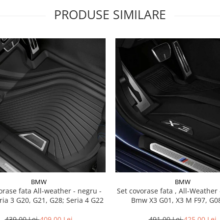
PRODUSE SIMILARE
BMW
BMW
a All-weather - negru -
Set covorase fata , All-Weather - negru -
ia 3 G20, G21, G28; Seria 4 G22
Bmw X3 G01, X3 M F97, G08
439,00 Lei
409,00 Lei
491,00 Lei
425,00 Lei