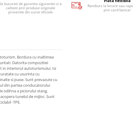
Plata flexibila
Va bucurati de garantia sigurantei si a
Ramburs la livrare sau rapid
calitatii prin produse originale
prin card bancar
provenite din surse oficiale
toturism. Bordura cu inaltimea
uritati. Datorita compozitiei
in interiorul autoturismului. Isi
 curatate cu usurinta cu
inalte si joase. Sunt prevazute cu
sul din partea conducatorului
e odihna a piciorului stang.
 acopera tunelul de mijloc. Sunt
iclabil -TPE.