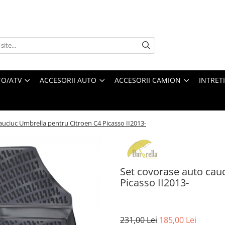
O/ATV
ACCESORII AUTO
ACCESORII CAMION
INTRET
auciuc Umbrella pentru Citroen C4 Picasso II2013-
Set covorase auto cau
Picasso II2013-
231,00 Lei
185,00 Lei