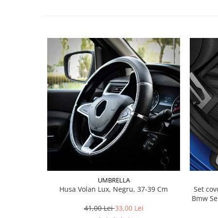
Lichid de frana
Vaselina si spray-uri tehnice moto
Filtre moto
Filtru combustibil
Buson golire ulei
Filtru ulei moto
Filtru aer moto
Intretinere si curatare filtre moto
Intretinere moto
Intretinere echipament moto
Curatare moto
Covor moto
Accesorii moto
Antifurt
UMBRELLA
Husa Volan Lux, Negru, 37-39 Cm
Set covorase fat
Genti bagaje moto
Bmw Ser
Huse moto
41,00 Lei
33,00 Lei
Suporti si kituri montaj topcase