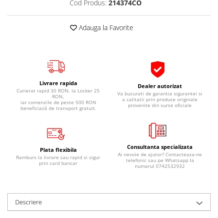
Cod Produs:
214374CO
Pipe si fise bujii
20W-50
Bujii
20W-60
Adauga la Favorite
SAE30
Electrica
Ulei transmisie
Incarcatoar acumulator baterie
Uleiuri hidraulice
Incarcatoare acumulator baterie
Semnalizare
Gradina
Livrare rapida
Dealer autorizat
Oglinzi moto
Curierat rapid 30 RON, la Locker 25
Va bucurati de garantia sigurantei si
RON,
a calitatii prin produse originale
iar comenzile de peste 500 RON
BMW Motorrad
provenite din surse oficiale
beneficiază de transport gratuit.
Consumabile BMW Motorrad
Uleiuri si lichide moto
Consultanta specializata
Ulei moto
Plata flexibila
Ai nevoie de ajutor? Contacteaza-ne
Ramburs la livrare sau rapid si sigur
Ulei transmisie moto
telefonic sau pe Whatsapp la
prin card bancar
numarul 0742532932
Ulei furca moto
Curatare si intretinere lant moto
Antigel moto
Descriere
Aditivi moto