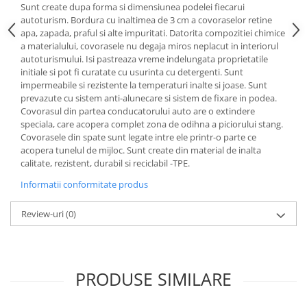
Sunt create dupa forma si dimensiunea podelei fiecarui
Lichid de frana
autoturism. Bordura cu inaltimea de 3 cm a covoraselor retine
Vaselina si spray-uri tehnice moto
apa, zapada, praful si alte impuritati. Datorita compozitiei chimice
Filtre moto
a materialului, covorasele nu degaja miros neplacut in interiorul
autoturismului. Isi pastreaza vreme indelungata proprietatile
Filtru combustibil
initiale si pot fi curatate cu usurinta cu detergenti. Sunt
Buson golire ulei
impermeabile si rezistente la temperaturi inalte si joase. Sunt
prevazute cu sistem anti-alunecare si sistem de fixare in podea.
Filtru ulei moto
Covorasul din partea conducatorului auto are o extindere
Filtru aer moto
speciala, care acopera complet zona de odihna a piciorului stang.
Intretinere si curatare filtre moto
Covorasele din spate sunt legate intre ele printr-o parte ce
acopera tunelul de mijloc. Sunt create din material de inalta
Intretinere moto
calitate, rezistent, durabil si reciclabil -TPE.
Intretinere echipament moto
Informatii conformitate produs
Curatare moto
Covor moto
Review-uri
(0)
Accesorii moto
Antifurt
Genti bagaje moto
PRODUSE SIMILARE
Huse moto
Suporti si kituri montaj topcase