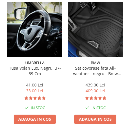
Suporti si placi prindere
UMBRELLA
BMW
Husa Volan Lux, Negru, 37-
Set covorase fata All-
39 Cm
weather - negru - Bmw
Seria 3 G20, G21, G28; Seria
4 G22
41,00 Lei
439,00 Lei
33,00 Lei
409,00 Lei
IN STOC
IN STOC
ADAUGA IN COS
ADAUGA IN COS