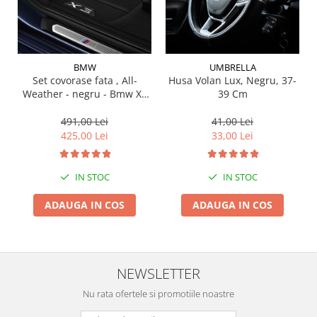
Suporti si placi prindere
BMW
UMBRELLA
Set covorase fata , All-
Husa Volan Lux, Negru, 37-
Weather - negru - Bmw X3
39 Cm
G01, X3 M F97, G08 iX3
491,00 Lei
41,00 Lei
425,00 Lei
33,00 Lei
IN STOC
IN STOC
ADAUGA IN COS
ADAUGA IN COS
NEWSLETTER
Nu rata ofertele si promotiile noastre