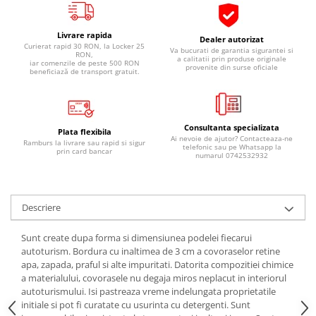
Pipe si fise bujii
20W-50
Bujii
20W-60
Livrare rapida
Dealer autorizat
Curierat rapid 30 RON, la Locker 25
Va bucurati de garantia sigurantei si
SAE30
Electrica
RON,
a calitatii prin produse originale
iar comenzile de peste 500 RON
provenite din surse oficiale
Ulei transmisie
beneficiază de transport gratuit.
Incarcatoar acumulator baterie
Uleiuri hidraulice
Incarcatoare acumulator baterie
Semnalizare
Gradina
Consultanta specializata
Oglinzi moto
Plata flexibila
Ai nevoie de ajutor? Contacteaza-ne
Ramburs la livrare sau rapid si sigur
telefonic sau pe Whatsapp la
prin card bancar
BMW Motorrad
numarul 0742532932
Consumabile BMW Motorrad
Uleiuri si lichide moto
Descriere
Ulei moto
Ulei transmisie moto
Sunt create dupa forma si dimensiunea podelei fiecarui
autoturism. Bordura cu inaltimea de 3 cm a covoraselor retine
Ulei furca moto
apa, zapada, praful si alte impuritati. Datorita compozitiei chimice
Curatare si intretinere lant moto
a materialului, covorasele nu degaja miros neplacut in interiorul
Antigel moto
autoturismului. Isi pastreaza vreme indelungata proprietatile
initiale si pot fi curatate cu usurinta cu detergenti. Sunt
Aditivi moto