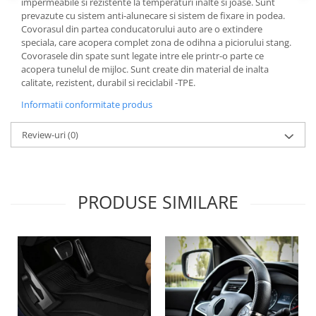
impermeabile si rezistente la temperaturi inalte si joase. Sunt
Lichid de frana
prevazute cu sistem anti-alunecare si sistem de fixare in podea.
Vaselina si spray-uri tehnice moto
Covorasul din partea conducatorului auto are o extindere
speciala, care acopera complet zona de odihna a piciorului stang.
Filtre moto
Covorasele din spate sunt legate intre ele printr-o parte ce
Filtru combustibil
acopera tunelul de mijloc. Sunt create din material de inalta
calitate, rezistent, durabil si reciclabil -TPE.
Buson golire ulei
Informatii conformitate produs
Filtru ulei moto
Filtru aer moto
Review-uri
(0)
Intretinere si curatare filtre moto
Intretinere moto
Intretinere echipament moto
PRODUSE SIMILARE
Curatare moto
Covor moto
Accesorii moto
Antifurt
Genti bagaje moto
Huse moto
Suporti si kituri montaj topcase