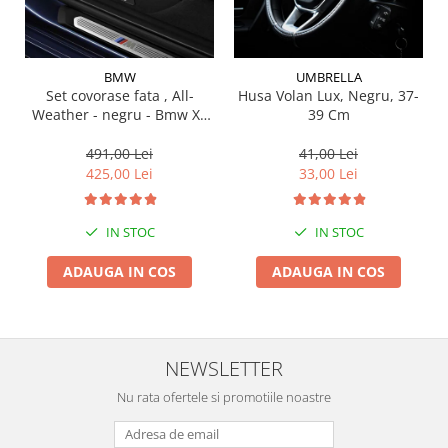
Suporti si placi prindere
BMW
UMBRELLA
Set covorase fata , All-
Husa Volan Lux, Negru, 37-
Weather - negru - Bmw X3
39 Cm
G01, X3 M F97, G08 iX3
491,00 Lei
41,00 Lei
425,00 Lei
33,00 Lei
IN STOC
IN STOC
ADAUGA IN COS
ADAUGA IN COS
NEWSLETTER
Nu rata ofertele si promotiile noastre