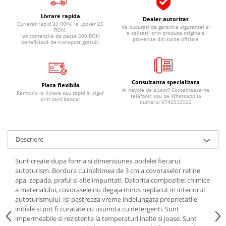
Pipe si fise bujii
20W-50
Livrare rapida
Dealer autorizat
Bujii
20W-60
Curierat rapid 30 RON, la Locker 25
Va bucurati de garantia sigurantei si
RON,
a calitatii prin produse originale
iar comenzile de peste 500 RON
SAE30
Electrica
provenite din surse oficiale
beneficiază de transport gratuit.
Ulei transmisie
Incarcatoar acumulator baterie
Uleiuri hidraulice
Incarcatoare acumulator baterie
Semnalizare
Gradina
Consultanta specializata
Plata flexibila
Ai nevoie de ajutor? Contacteaza-ne
Ramburs la livrare sau rapid si sigur
Oglinzi moto
telefonic sau pe Whatsapp la
prin card bancar
numarul 0742532932
BMW Motorrad
Consumabile BMW Motorrad
Uleiuri si lichide moto
Descriere
Ulei moto
Sunt create dupa forma si dimensiunea podelei fiecarui
Ulei transmisie moto
autoturism. Bordura cu inaltimea de 3 cm a covoraselor retine
apa, zapada, praful si alte impuritati. Datorita compozitiei chimice
Ulei furca moto
a materialului, covorasele nu degaja miros neplacut in interiorul
Curatare si intretinere lant moto
autoturismului. Isi pastreaza vreme indelungata proprietatile
Antigel moto
initiale si pot fi curatate cu usurinta cu detergenti. Sunt
impermeabile si rezistente la temperaturi inalte si joase. Sunt
Aditivi moto