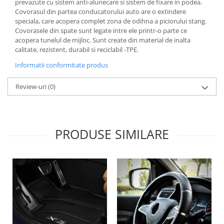
prevazute cu sistem anti-alunecare si sistem de fixare in podea.
Lichid de frana
Covorasul din partea conducatorului auto are o extindere
Vaselina si spray-uri tehnice moto
speciala, care acopera complet zona de odihna a piciorului stang.
Covorasele din spate sunt legate intre ele printr-o parte ce
Filtre moto
acopera tunelul de mijloc. Sunt create din material de inalta
Filtru combustibil
calitate, rezistent, durabil si reciclabil -TPE.
Buson golire ulei
Informatii conformitate produs
Filtru ulei moto
Review-uri
(0)
Filtru aer moto
Intretinere si curatare filtre moto
Intretinere moto
Intretinere echipament moto
PRODUSE SIMILARE
Curatare moto
Covor moto
Accesorii moto
Antifurt
Genti bagaje moto
Huse moto
Suporti si kituri montaj topcase