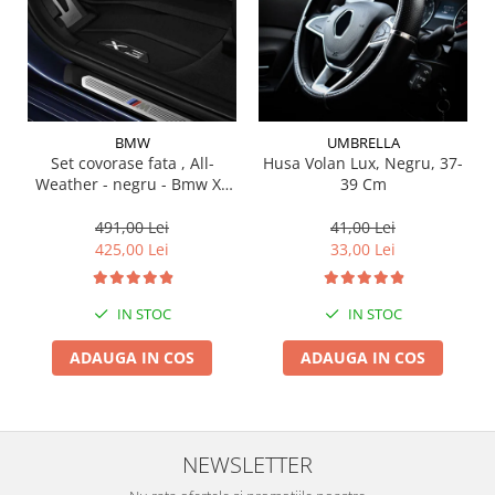
Suporti si placi prindere
BMW
UMBRELLA
Set covorase fata , All-
Husa Volan Lux, Negru, 37-
Weather - negru - Bmw X3
39 Cm
G01, X3 M F97, G08 iX3
491,00 Lei
41,00 Lei
425,00 Lei
33,00 Lei
IN STOC
IN STOC
ADAUGA IN COS
ADAUGA IN COS
NEWSLETTER