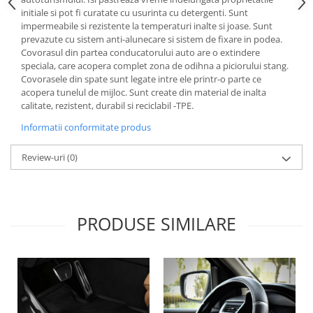
Lichid de frana
initiale si pot fi curatate cu usurinta cu detergenti. Sunt
impermeabile si rezistente la temperaturi inalte si joase. Sunt
Vaselina si spray-uri tehnice moto
prevazute cu sistem anti-alunecare si sistem de fixare in podea.
Filtre moto
Covorasul din partea conducatorului auto are o extindere
speciala, care acopera complet zona de odihna a piciorului stang.
Filtru combustibil
Covorasele din spate sunt legate intre ele printr-o parte ce
Buson golire ulei
acopera tunelul de mijloc. Sunt create din material de inalta
Filtru ulei moto
calitate, rezistent, durabil si reciclabil -TPE.
Filtru aer moto
Informatii conformitate produs
Intretinere si curatare filtre moto
Review-uri
(0)
Intretinere moto
Intretinere echipament moto
Curatare moto
Covor moto
PRODUSE SIMILARE
Accesorii moto
Antifurt
Genti bagaje moto
Huse moto
Suporti si kituri montaj topcase