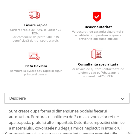
Pipe si fise bujii
20W-50
Bujii
20W-60
SAE30
Electrica
Livrare rapida
Dealer autorizat
Ulei transmisie
Curierat rapid 30 RON, la Locker 25
Va bucurati de garantia sigurantei si
Incarcatoar acumulator baterie
RON,
a calitatii prin produse originale
iar comenzile de peste 500 RON
Uleiuri hidraulice
provenite din surse oficiale
Incarcatoare acumulator baterie
beneficiază de transport gratuit.
Semnalizare
Gradina
Oglinzi moto
Consultanta specializata
BMW Motorrad
Plata flexibila
Ai nevoie de ajutor? Contacteaza-ne
Ramburs la livrare sau rapid si sigur
telefonic sau pe Whatsapp la
Consumabile BMW Motorrad
prin card bancar
numarul 0742532932
Uleiuri si lichide moto
Ulei moto
Descriere
Ulei transmisie moto
Ulei furca moto
Sunt create dupa forma si dimensiunea podelei fiecarui
Curatare si intretinere lant moto
autoturism. Bordura cu inaltimea de 3 cm a covoraselor retine
apa, zapada, praful si alte impuritati. Datorita compozitiei chimice
Antigel moto
a materialului, covorasele nu degaja miros neplacut in interiorul
Aditivi moto
autoturismului. Isi pastreaza vreme indelungata proprietatile