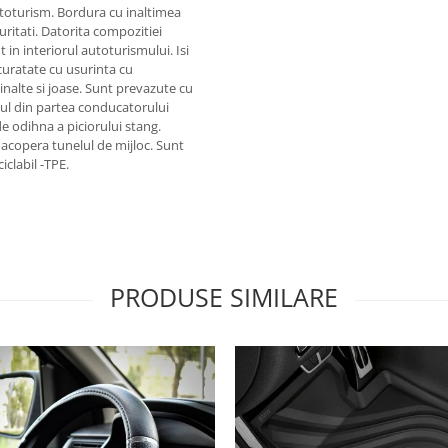
toturism. Bordura cu inaltimea
uritati. Datorita compozitiei
in interiorul autoturismului. Isi
 curatate cu usurinta cu
inalte si joase. Sunt prevazute cu
sul din partea conducatorului
e odihna a piciorului stang.
 acopera tunelul de mijloc. Sunt
iclabil -TPE.
PRODUSE SIMILARE