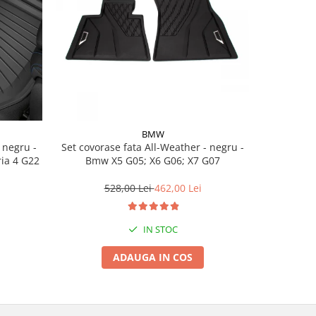
BMW
Set covorase fata All-Weather - negru -
Set cov
ria 4 G22
Bmw X5 G05; X6 G06; X7 G07
BasisLine,
G20 G21
528,00 Lei
462,00 Lei
3
IN STOC
ADAUGA IN COS