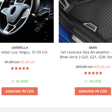
UMBRELLA
BMW
 Volan Lux, Negru, 37-39 Cm
Set covorase fata All-weather - negru -
Bmw Seria 3 G20, G21, G28; Se
41,00 Lei
33,00 Lei
439,00 Lei
409,00 Lei
IN STOC
IN STOC
ADAUGA IN COS
ADAUGA IN COS