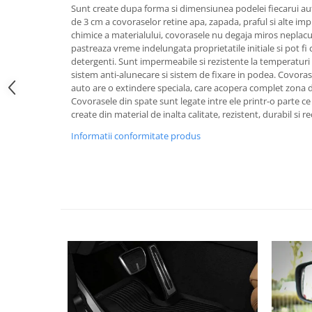
Sunt create dupa forma si dimensiunea podelei fiecarui au
Pipe si fise bujii
20W-50
de 3 cm a covoraselor retine apa, zapada, praful si alte imp
Bujii
20W-60
chimice a materialului, covorasele nu degaja miros neplacut 
pastreaza vreme indelungata proprietatile initiale si pot fi
SAE30
Electrica
detergenti. Sunt impermeabile si rezistente la temperaturi 
Ulei transmisie
sistem anti-alunecare si sistem de fixare in podea. Covora
Incarcatoar acumulator baterie
auto are o extindere speciala, care acopera complet zona d
Uleiuri hidraulice
Incarcatoare acumulator baterie
Covorasele din spate sunt legate intre ele printr-o parte ce
Semnalizare
Gradina
create din material de inalta calitate, rezistent, durabil si rec
Oglinzi moto
Informatii conformitate produs
BMW Motorrad
Consumabile BMW Motorrad
Uleiuri si lichide moto
Ulei moto
Ulei transmisie moto
Ulei furca moto
Curatare si intretinere lant moto
Antigel moto
Aditivi moto