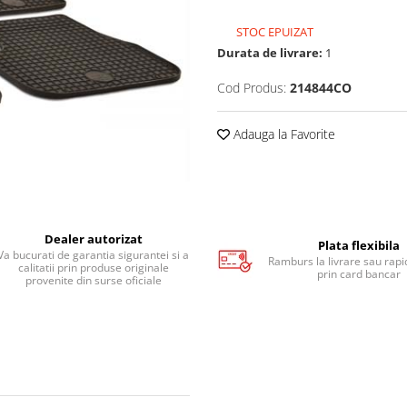
STOC EPUIZAT
Durata de livrare:
1
Cod Produs:
214844CO
Adauga la Favorite
Dealer autorizat
Plata flexibila
Va bucurati de garantia sigurantei si a
Ramburs la livrare sau rapid
calitatii prin produse originale
prin card bancar
provenite din surse oficiale