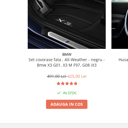
Lichid de frana
Vaselina si spray-uri tehnice moto
Filtre moto
Filtru combustibil
Buson golire ulei
Filtru ulei moto
Filtru aer moto
BMW
Intretinere si curatare filtre moto
Set covorase fata , All-Weather - negru -
Husa
Intretinere moto
Bmw X3 G01, X3 M F97, G08 iX3
Intretinere echipament moto
491,00 Lei
425,00 Lei
Curatare moto
Covor moto
IN STOC
Accesorii moto
ADAUGA IN COS
Antifurt
Genti bagaje moto
Huse moto
Suporti si kituri montaj topcase