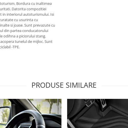
toturism. Bordura cu inaltimea
uritati. Datorita compozitiei
in interiorul autoturismului. Isi
 curatate cu usurinta cu
inalte si joase. Sunt prevazute cu
sul din partea conducatorului
e odihna a piciorului stang.
 acopera tunelul de mijloc. Sunt
iclabil -TPE.
PRODUSE SIMILARE