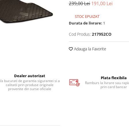
239,00 Lei
191,00 Lei
STOC EPUIZAT
Durata de livrare:
1
Cod Produs:
217952CO
Adauga la Favorite
Dealer autorizat
Plata flexibila
Va bucurati de garantia sigurantei si a
Ramburs la livrare sau rapid
calitatii prin produse originale
prin card bancar
provenite din surse oficiale