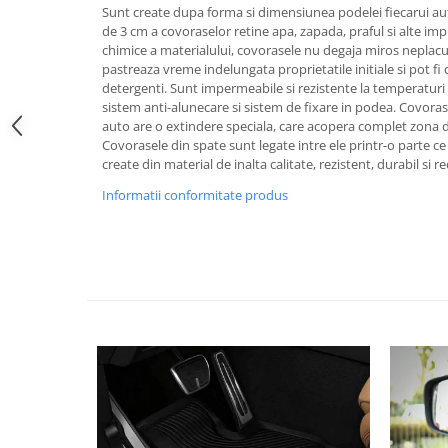
Sunt create dupa forma si dimensiunea podelei fiecarui au
Pipe si fise bujii
20W-50
de 3 cm a covoraselor retine apa, zapada, praful si alte imp
Bujii
20W-60
chimice a materialului, covorasele nu degaja miros neplacut 
pastreaza vreme indelungata proprietatile initiale si pot fi
SAE30
Electrica
detergenti. Sunt impermeabile si rezistente la temperaturi 
Ulei transmisie
sistem anti-alunecare si sistem de fixare in podea. Covora
Incarcatoar acumulator baterie
auto are o extindere speciala, care acopera complet zona d
Uleiuri hidraulice
Incarcatoare acumulator baterie
Covorasele din spate sunt legate intre ele printr-o parte ce
Semnalizare
Gradina
create din material de inalta calitate, rezistent, durabil si rec
Oglinzi moto
Informatii conformitate produs
BMW Motorrad
Consumabile BMW Motorrad
Uleiuri si lichide moto
Ulei moto
Ulei transmisie moto
Ulei furca moto
Curatare si intretinere lant moto
Antigel moto
Aditivi moto