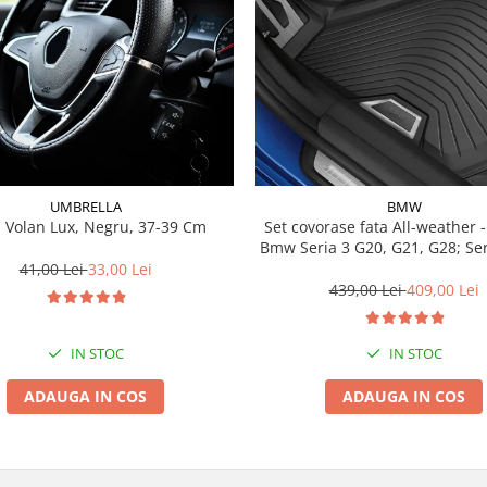
UMBRELLA
BMW
 Volan Lux, Negru, 37-39 Cm
Set covorase fata All-weather - negru -
Bmw Seria 3 G20, G21, G28; Se
41,00 Lei
33,00 Lei
439,00 Lei
409,00 Lei
IN STOC
IN STOC
ADAUGA IN COS
ADAUGA IN COS