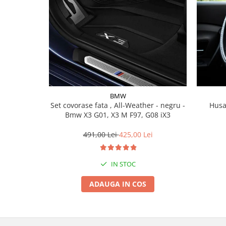
Lichid de frana
Vaselina si spray-uri tehnice moto
Filtre moto
Filtru combustibil
Buson golire ulei
Filtru ulei moto
Filtru aer moto
BMW
Intretinere si curatare filtre moto
Set covorase fata , All-Weather - negru -
Husa
Intretinere moto
Bmw X3 G01, X3 M F97, G08 iX3
Intretinere echipament moto
491,00 Lei
425,00 Lei
Curatare moto
Covor moto
IN STOC
Accesorii moto
ADAUGA IN COS
Antifurt
Genti bagaje moto
Huse moto
Suporti si kituri montaj topcase