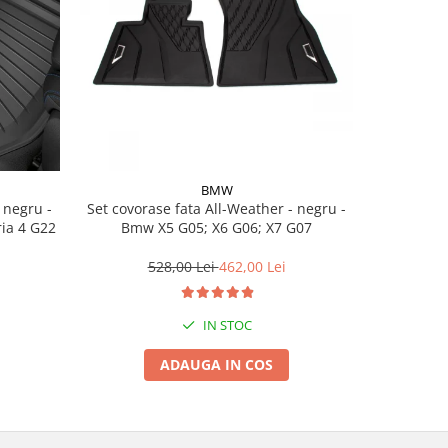
BMW
Set covorase fata All-Weather - negru -
Set cov
ria 4 G22
Bmw X5 G05; X6 G06; X7 G07
BasisLine,
G20 G21
528,00 Lei
462,00 Lei
3
IN STOC
ADAUGA IN COS