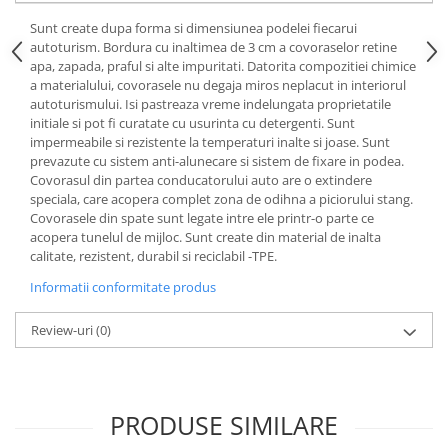
Lichid de frana
Sunt create dupa forma si dimensiunea podelei fiecarui
Vaselina si spray-uri tehnice moto
autoturism. Bordura cu inaltimea de 3 cm a covoraselor retine
Filtre moto
apa, zapada, praful si alte impuritati. Datorita compozitiei chimice
a materialului, covorasele nu degaja miros neplacut in interiorul
Filtru combustibil
autoturismului. Isi pastreaza vreme indelungata proprietatile
Buson golire ulei
initiale si pot fi curatate cu usurinta cu detergenti. Sunt
impermeabile si rezistente la temperaturi inalte si joase. Sunt
Filtru ulei moto
prevazute cu sistem anti-alunecare si sistem de fixare in podea.
Filtru aer moto
Covorasul din partea conducatorului auto are o extindere
speciala, care acopera complet zona de odihna a piciorului stang.
Intretinere si curatare filtre moto
Covorasele din spate sunt legate intre ele printr-o parte ce
Intretinere moto
acopera tunelul de mijloc. Sunt create din material de inalta
calitate, rezistent, durabil si reciclabil -TPE.
Intretinere echipament moto
Curatare moto
Informatii conformitate produs
Covor moto
Review-uri
(0)
Accesorii moto
Antifurt
Genti bagaje moto
PRODUSE SIMILARE
Huse moto
Suporti si kituri montaj topcase