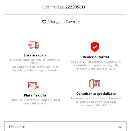
Pipe si fise bujii
20W-50
Cod Produs:
222395CO
Bujii
20W-60
SAE30
Adauga la Favorite
Electrica
Ulei transmisie
Incarcatoar acumulator baterie
Uleiuri hidraulice
Incarcatoare acumulator baterie
Semnalizare
Gradina
Oglinzi moto
Livrare rapida
Dealer autorizat
Curierat rapid 30 RON, la Locker 25
Va bucurati de garantia sigurantei si
BMW Motorrad
RON,
a calitatii prin produse originale
iar comenzile de peste 500 RON
provenite din surse oficiale
beneficiază de transport gratuit.
Consumabile BMW Motorrad
Uleiuri si lichide moto
Ulei moto
Consultanta specializata
Plata flexibila
Ulei transmisie moto
Ai nevoie de ajutor? Contacteaza-ne
Ramburs la livrare sau rapid si sigur
telefonic sau pe Whatsapp la
prin card bancar
Ulei furca moto
numarul 0742532932
Curatare si intretinere lant moto
Antigel moto
Descriere
Aditivi moto