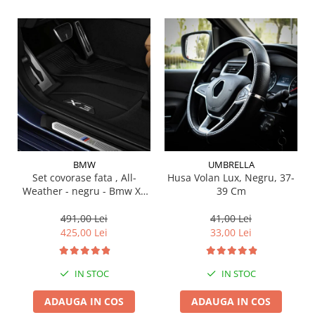
Suporti si placi prindere
BMW
UMBRELLA
Set covorase fata , All-
Husa Volan Lux, Negru, 37-
Weather - negru - Bmw X3
39 Cm
G01, X3 M F97, G08 iX3
491,00 Lei
41,00 Lei
425,00 Lei
33,00 Lei
IN STOC
IN STOC
ADAUGA IN COS
ADAUGA IN COS