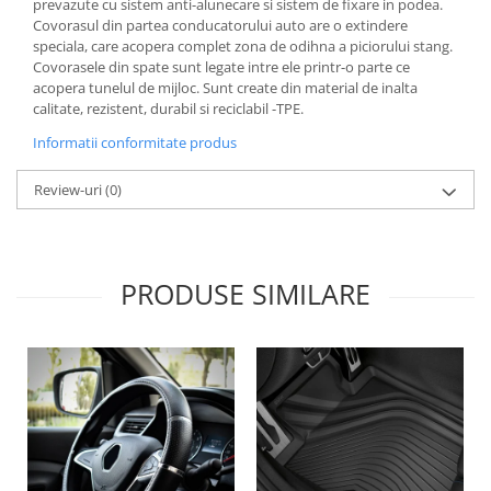
prevazute cu sistem anti-alunecare si sistem de fixare in podea.
Lichid de frana
Covorasul din partea conducatorului auto are o extindere
Vaselina si spray-uri tehnice moto
speciala, care acopera complet zona de odihna a piciorului stang.
Covorasele din spate sunt legate intre ele printr-o parte ce
Filtre moto
acopera tunelul de mijloc. Sunt create din material de inalta
Filtru combustibil
calitate, rezistent, durabil si reciclabil -TPE.
Buson golire ulei
Informatii conformitate produs
Filtru ulei moto
Review-uri
(0)
Filtru aer moto
Intretinere si curatare filtre moto
Intretinere moto
Intretinere echipament moto
PRODUSE SIMILARE
Curatare moto
Covor moto
Accesorii moto
Antifurt
Genti bagaje moto
Huse moto
Suporti si kituri montaj topcase