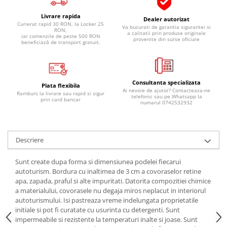
Pipe si fise bujii
20W-50
Livrare rapida
Dealer autorizat
Bujii
20W-60
Curierat rapid 30 RON, la Locker 25
Va bucurati de garantia sigurantei si
RON,
a calitatii prin produse originale
iar comenzile de peste 500 RON
SAE30
Electrica
provenite din surse oficiale
beneficiază de transport gratuit.
Ulei transmisie
Incarcatoar acumulator baterie
Uleiuri hidraulice
Incarcatoare acumulator baterie
Semnalizare
Gradina
Consultanta specializata
Plata flexibila
Ai nevoie de ajutor? Contacteaza-ne
Ramburs la livrare sau rapid si sigur
Oglinzi moto
telefonic sau pe Whatsapp la
prin card bancar
numarul 0742532932
BMW Motorrad
Consumabile BMW Motorrad
Uleiuri si lichide moto
Descriere
Ulei moto
Sunt create dupa forma si dimensiunea podelei fiecarui
Ulei transmisie moto
autoturism. Bordura cu inaltimea de 3 cm a covoraselor retine
apa, zapada, praful si alte impuritati. Datorita compozitiei chimice
Ulei furca moto
a materialului, covorasele nu degaja miros neplacut in interiorul
Curatare si intretinere lant moto
autoturismului. Isi pastreaza vreme indelungata proprietatile
Antigel moto
initiale si pot fi curatate cu usurinta cu detergenti. Sunt
impermeabile si rezistente la temperaturi inalte si joase. Sunt
Aditivi moto