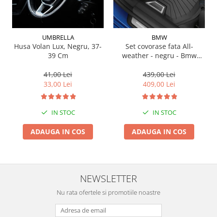
Suporti si placi prindere
UMBRELLA
BMW
Husa Volan Lux, Negru, 37-
Set covorase fata All-
39 Cm
weather - negru - Bmw
Seria 3 G20, G21, G28; Seria
4 G22
41,00 Lei
439,00 Lei
33,00 Lei
409,00 Lei
IN STOC
IN STOC
ADAUGA IN COS
ADAUGA IN COS
NEWSLETTER
Nu rata ofertele si promotiile noastre