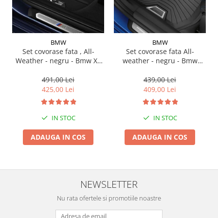
Suporti si placi prindere
BMW
BMW
Set covorase fata , All-
Set covorase fata All-
Weather - negru - Bmw X3
weather - negru - Bmw
G01, X3 M F97, G08 iX3
Seria 3 G20, G21, G28; Seria
4 G22
491,00 Lei
439,00 Lei
425,00 Lei
409,00 Lei
IN STOC
IN STOC
ADAUGA IN COS
ADAUGA IN COS
NEWSLETTER
Nu rata ofertele si promotiile noastre