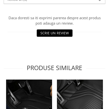
Lichid de frana
Vaselina si spray-uri tehnice moto
Filtre moto
Daca doresti sa iti exprimi parerea despre acest produs
poti adauga un review.
Filtru combustibil
Buson golire ulei
SCRIE UN REVIEW
Filtru ulei moto
Filtru aer moto
Intretinere si curatare filtre moto
Intretinere moto
Intretinere echipament moto
PRODUSE SIMILARE
Curatare moto
Covor moto
Accesorii moto
Antifurt
Genti bagaje moto
Huse moto
Suporti si kituri montaj topcase