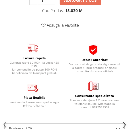
ADAUGA IN COS
Pipe si fise bujii
20W-50
Cod Produs:
15.030 M
Bujii
20W-60
SAE30
Electrica
Adauga la Favorite
Ulei transmisie
Incarcatoar acumulator baterie
Uleiuri hidraulice
Incarcatoare acumulator baterie
Semnalizare
Gradina
Oglinzi moto
Livrare rapida
Dealer autorizat
BMW Motorrad
Curierat rapid 30 RON, la Locker 25
Va bucurati de garantia sigurantei si
RON,
a calitatii prin produse originale
iar comenzile de peste 500 RON
Consumabile BMW Motorrad
provenite din surse oficiale
beneficiază de transport gratuit.
Uleiuri si lichide moto
Ulei moto
Ulei transmisie moto
Consultanta specializata
Plata flexibila
Ai nevoie de ajutor? Contacteaza-ne
Ramburs la livrare sau rapid si sigur
Ulei furca moto
telefonic sau pe Whatsapp la
prin card bancar
numarul 0742532932
Curatare si intretinere lant moto
Antigel moto
Aditivi moto
Review-uri
(0)