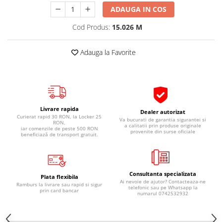
Pipe si fise bujii
ADAUGA IN COS
20W-50
Bujii
20W-60
Cod Produs:
15.026 M
SAE30
Electrica
Ulei transmisie
Adauga la Favorite
Incarcatoar acumulator baterie
Uleiuri hidraulice
Incarcatoare acumulator baterie
Semnalizare
Gradina
Oglinzi moto
BMW Motorrad
Livrare rapida
Dealer autorizat
Curierat rapid 30 RON, la Locker 25
Va bucurati de garantia sigurantei si
Consumabile BMW Motorrad
RON,
a calitatii prin produse originale
iar comenzile de peste 500 RON
provenite din surse oficiale
beneficiază de transport gratuit.
Uleiuri si lichide moto
Ulei moto
Ulei transmisie moto
Consultanta specializata
Ulei furca moto
Plata flexibila
Ai nevoie de ajutor? Contacteaza-ne
Ramburs la livrare sau rapid si sigur
telefonic sau pe Whatsapp la
Curatare si intretinere lant moto
prin card bancar
numarul 0742532932
Antigel moto
Aditivi moto