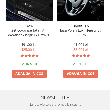
Suporti si placi prindere
BMW
UMBRELLA
Set covorase fata , All-
Husa Volan Lux, Negru, 37-
Weather - negru - Bmw X3
39 Cm
G01, X3 M F97, G08 iX3
491,00 Lei
41,00 Lei
425,00 Lei
33,00 Lei
IN STOC
IN STOC
ADAUGA IN COS
ADAUGA IN COS
NEWSLETTER
Nu rata ofertele si promotiile noastre