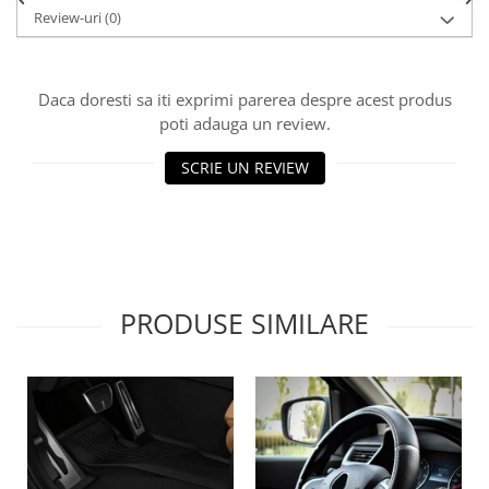
Lichid de frana
Review-uri
(0)
Vaselina si spray-uri tehnice moto
Filtre moto
Daca doresti sa iti exprimi parerea despre acest produs
Filtru combustibil
poti adauga un review.
Buson golire ulei
Filtru ulei moto
SCRIE UN REVIEW
Filtru aer moto
Intretinere si curatare filtre moto
Intretinere moto
Intretinere echipament moto
Curatare moto
PRODUSE SIMILARE
Covor moto
Accesorii moto
Antifurt
Genti bagaje moto
Huse moto
Suporti si kituri montaj topcase