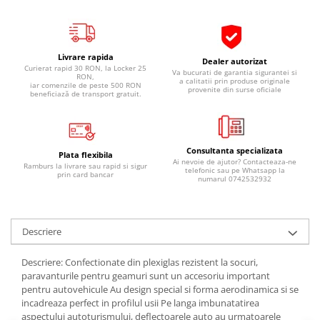
Pipe si fise bujii
20W-50
Bujii
20W-60
SAE30
Electrica
Livrare rapida
Dealer autorizat
Curierat rapid 30 RON, la Locker 25
Ulei transmisie
Va bucurati de garantia sigurantei si
Incarcatoar acumulator baterie
RON,
a calitatii prin produse originale
iar comenzile de peste 500 RON
provenite din surse oficiale
Uleiuri hidraulice
beneficiază de transport gratuit.
Incarcatoare acumulator baterie
Semnalizare
Gradina
Oglinzi moto
Consultanta specializata
BMW Motorrad
Plata flexibila
Ai nevoie de ajutor? Contacteaza-ne
Ramburs la livrare sau rapid si sigur
telefonic sau pe Whatsapp la
prin card bancar
Consumabile BMW Motorrad
numarul 0742532932
Uleiuri si lichide moto
Ulei moto
Descriere
Ulei transmisie moto
Ulei furca moto
Descriere: Confectionate din plexiglas rezistent la socuri,
Curatare si intretinere lant moto
paravanturile pentru geamuri sunt un accesoriu important
pentru autovehicule Au design special si forma aerodinamica si se
Antigel moto
incadreaza perfect in profilul usii Pe langa imbunatatirea
Aditivi moto
aspectului autoturismului, deflectoarele auto au urmatoarele