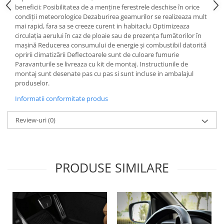
Lichid de frana
beneficii: Posibilitatea de a menține ferestrele deschise în orice
condiții meteorologice Dezaburirea geamurilor se realizeaza mult
Vaselina si spray-uri tehnice moto
mai rapid, fara sa se creeze curent in habitaclu Optimizeaza
Filtre moto
circulația aerului în caz de ploaie sau de prezența fumătorilor în
mașină Reducerea consumului de energie și combustibil datorită
Filtru combustibil
opririi climatizării Deflectoarele sunt de culoare fumurie
Buson golire ulei
Paravanturile se livreaza cu kit de montaj. Instructiunile de
montaj sunt desenate pas cu pas si sunt incluse in ambalajul
Filtru ulei moto
produselor.
Filtru aer moto
Informatii conformitate produs
Intretinere si curatare filtre moto
Intretinere moto
Review-uri
(0)
Intretinere echipament moto
Curatare moto
Covor moto
PRODUSE SIMILARE
Accesorii moto
Antifurt
Genti bagaje moto
Huse moto
Suporti si kituri montaj topcase