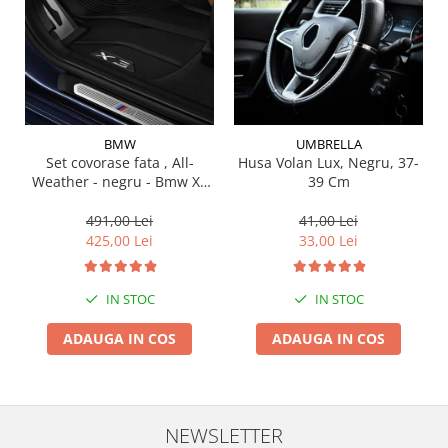
Suporti si placi prindere
BMW
UMBRELLA
Set covorase fata , All-
Husa Volan Lux, Negru, 37-
Weather - negru - Bmw X3
39 Cm
G01, X3 M F97, G08 iX3
491,00 Lei
41,00 Lei
425,00 Lei
33,00 Lei
IN STOC
IN STOC
ADAUGA IN COS
ADAUGA IN COS
NEWSLETTER