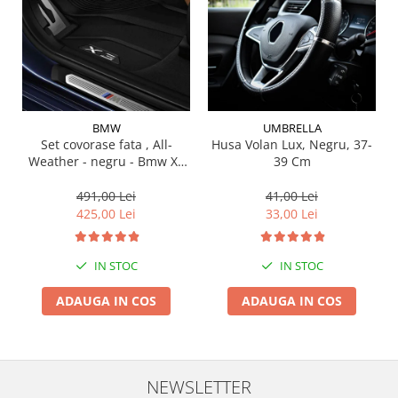
Suporti si placi prindere
BMW
UMBRELLA
Set covorase fata , All-
Husa Volan Lux, Negru, 37-
Weather - negru - Bmw X3
39 Cm
G01, X3 M F97, G08 iX3
491,00 Lei
41,00 Lei
425,00 Lei
33,00 Lei
IN STOC
IN STOC
ADAUGA IN COS
ADAUGA IN COS
NEWSLETTER