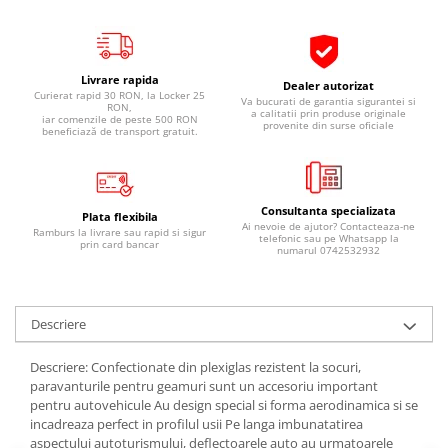
Pipe si fise bujii
20W-50
Bujii
20W-60
SAE30
Electrica
Livrare rapida
Dealer autorizat
Curierat rapid 30 RON, la Locker 25
Ulei transmisie
Va bucurati de garantia sigurantei si
Incarcatoar acumulator baterie
RON,
a calitatii prin produse originale
iar comenzile de peste 500 RON
provenite din surse oficiale
Uleiuri hidraulice
beneficiază de transport gratuit.
Incarcatoare acumulator baterie
Semnalizare
Gradina
Oglinzi moto
Consultanta specializata
BMW Motorrad
Plata flexibila
Ai nevoie de ajutor? Contacteaza-ne
Ramburs la livrare sau rapid si sigur
telefonic sau pe Whatsapp la
prin card bancar
Consumabile BMW Motorrad
numarul 0742532932
Uleiuri si lichide moto
Ulei moto
Descriere
Ulei transmisie moto
Ulei furca moto
Descriere: Confectionate din plexiglas rezistent la socuri,
Curatare si intretinere lant moto
paravanturile pentru geamuri sunt un accesoriu important
pentru autovehicule Au design special si forma aerodinamica si se
Antigel moto
incadreaza perfect in profilul usii Pe langa imbunatatirea
Aditivi moto
aspectului autoturismului, deflectoarele auto au urmatoarele