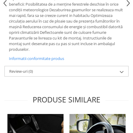
Lichid de frana
beneficii: Posibilitatea de a menține ferestrele deschise în orice
condiții meteorologice Dezaburirea geamurilor se realizeaza mult
Vaselina si spray-uri tehnice moto
mai rapid, fara sa se creeze curent in habitaclu Optimizeaza
Filtre moto
circulația aerului în caz de ploaie sau de prezența fumătorilor în
mașină Reducerea consumului de energie și combustibil datorită
Filtru combustibil
opririi climatizării Deflectoarele sunt de culoare fumurie
Buson golire ulei
Paravanturile se livreaza cu kit de montaj. Instructiunile de
montaj sunt desenate pas cu pas si sunt incluse in ambalajul
Filtru ulei moto
produselor.
Filtru aer moto
Informatii conformitate produs
Intretinere si curatare filtre moto
Intretinere moto
Review-uri
(0)
Intretinere echipament moto
Curatare moto
Covor moto
PRODUSE SIMILARE
Accesorii moto
Antifurt
Genti bagaje moto
Huse moto
Suporti si kituri montaj topcase