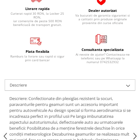
Pipe si fise bujii
20W-50
Livrare rapida
Dealer autorizat
Curierat rapid 30 RON, la Locker 25
Bujii
20W-60
Va bucurati de garantia sigurantei si
RON,
a calitatii prin produse originale
iar comenzile de peste 500 RON
SAE30
provenite din surse oficiale
Electrica
beneficiază de transport gratuit.
Ulei transmisie
Incarcatoar acumulator baterie
Uleiuri hidraulice
Incarcatoare acumulator baterie
Semnalizare
Consultanta specializata
Gradina
Plata flexibila
Ai nevoie de ajutor? Contacteaza-ne
Ramburs la livrare sau rapid si sigur
Oglinzi moto
telefonic sau pe Whatsapp la
prin card bancar
numarul 0742532932
BMW Motorrad
Consumabile BMW Motorrad
Descriere
Uleiuri si lichide moto
Ulei moto
Descriere: Confectionate din plexiglas rezistent la socuri,
Ulei transmisie moto
paravanturile pentru geamuri sunt un accesoriu important
pentru autovehicule Au design special si forma aerodinamica si se
Ulei furca moto
incadreaza perfect in profilul usii Pe langa imbunatatirea
Curatare si intretinere lant moto
aspectului autoturismului, deflectoarele auto au urmatoarele
Antigel moto
beneficii: Posibilitatea de a menține ferestrele deschise în orice
condiții meteorologice Dezaburirea geamurilor se realizeaza mult
Aditivi moto