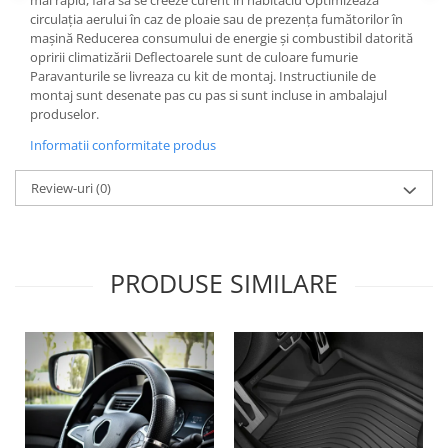
mai rapid, fara sa se creeze curent in habitaclu Optimizeaza
Lichid de frana
circulația aerului în caz de ploaie sau de prezența fumătorilor în
mașină Reducerea consumului de energie și combustibil datorită
Vaselina si spray-uri tehnice moto
opririi climatizării Deflectoarele sunt de culoare fumurie
Filtre moto
Paravanturile se livreaza cu kit de montaj. Instructiunile de
montaj sunt desenate pas cu pas si sunt incluse in ambalajul
Filtru combustibil
produselor.
Buson golire ulei
Informatii conformitate produs
Filtru ulei moto
Filtru aer moto
Review-uri
(0)
Intretinere si curatare filtre moto
Intretinere moto
Intretinere echipament moto
PRODUSE SIMILARE
Curatare moto
Covor moto
Accesorii moto
Antifurt
Genti bagaje moto
Huse moto
Suporti si kituri montaj topcase