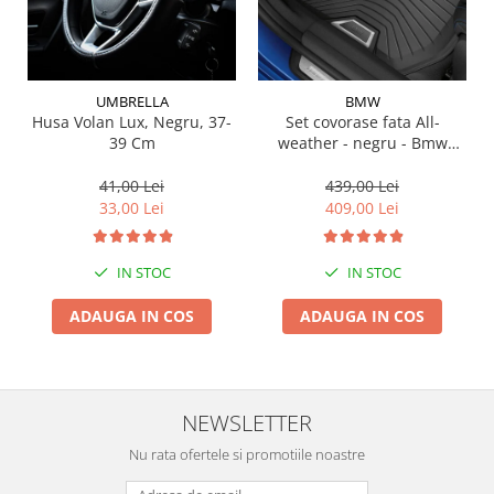
Suporti si placi prindere
UMBRELLA
BMW
Husa Volan Lux, Negru, 37-
Set covorase fata All-
39 Cm
weather - negru - Bmw
Seria 3 G20, G21, G28; Seria
4 G22
41,00 Lei
439,00 Lei
33,00 Lei
409,00 Lei
IN STOC
IN STOC
ADAUGA IN COS
ADAUGA IN COS
NEWSLETTER
Nu rata ofertele si promotiile noastre