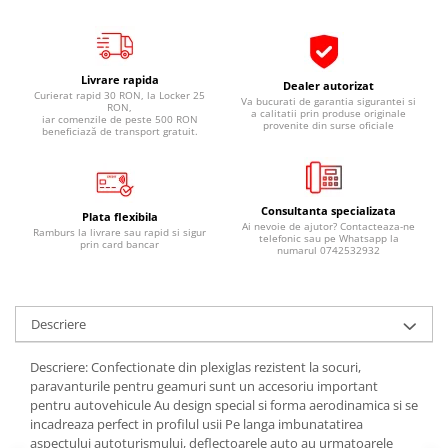
Pipe si fise bujii
20W-50
Bujii
20W-60
SAE30
Electrica
Livrare rapida
Dealer autorizat
Curierat rapid 30 RON, la Locker 25
Ulei transmisie
Va bucurati de garantia sigurantei si
Incarcatoar acumulator baterie
RON,
a calitatii prin produse originale
iar comenzile de peste 500 RON
provenite din surse oficiale
Uleiuri hidraulice
beneficiază de transport gratuit.
Incarcatoare acumulator baterie
Semnalizare
Gradina
Oglinzi moto
Consultanta specializata
BMW Motorrad
Plata flexibila
Ai nevoie de ajutor? Contacteaza-ne
Ramburs la livrare sau rapid si sigur
telefonic sau pe Whatsapp la
prin card bancar
Consumabile BMW Motorrad
numarul 0742532932
Uleiuri si lichide moto
Ulei moto
Descriere
Ulei transmisie moto
Ulei furca moto
Descriere: Confectionate din plexiglas rezistent la socuri,
Curatare si intretinere lant moto
paravanturile pentru geamuri sunt un accesoriu important
pentru autovehicule Au design special si forma aerodinamica si se
Antigel moto
incadreaza perfect in profilul usii Pe langa imbunatatirea
Aditivi moto
aspectului autoturismului, deflectoarele auto au urmatoarele