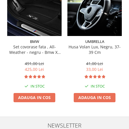
Suporti si placi prindere
BMW
UMBRELLA
Set covorase fata , All-
Husa Volan Lux, Negru, 37-
Weather - negru - Bmw X3
39 Cm
G01, X3 M F97, G08 iX3
491,00 Lei
41,00 Lei
425,00 Lei
33,00 Lei
IN STOC
IN STOC
ADAUGA IN COS
ADAUGA IN COS
NEWSLETTER