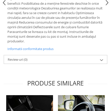
Lichid de frana
beneficii: Posibilitatea de a menține ferestrele deschise în orice
condiții meteorologice Dezaburirea geamurilor se realizeaza mult
Vaselina si spray-uri tehnice moto
mai rapid, fara sa se creeze curent in habitaclu Optimizeaza
Filtre moto
circulația aerului în caz de ploaie sau de prezența fumătorilor în
mașină Reducerea consumului de energie și combustibil datorită
Filtru combustibil
opririi climatizării Deflectoarele sunt de culoare fumurie
Buson golire ulei
Paravanturile se livreaza cu kit de montaj. Instructiunile de
montaj sunt desenate pas cu pas si sunt incluse in ambalajul
Filtru ulei moto
produselor.
Filtru aer moto
Informatii conformitate produs
Intretinere si curatare filtre moto
Intretinere moto
Review-uri
(0)
Intretinere echipament moto
Curatare moto
Covor moto
PRODUSE SIMILARE
Accesorii moto
Antifurt
Genti bagaje moto
Huse moto
Suporti si kituri montaj topcase