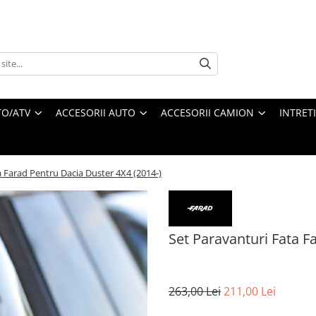
O/ATV
ACCESORII AUTO
ACCESORII CAMION
INTRET
a Farad Pentru Dacia Duster 4X4 (2014-)
Set Paravanturi Fata F
263,00 Lei
211,00 Lei