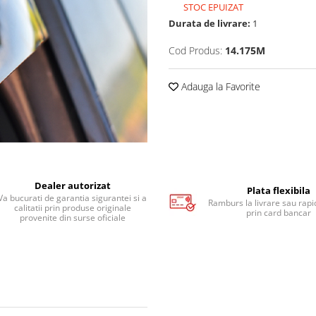
STOC EPUIZAT
Durata de livrare:
1
Cod Produs:
14.175M
Adauga la Favorite
Dealer autorizat
Plata flexibila
Va bucurati de garantia sigurantei si a
Ramburs la livrare sau rapid
calitatii prin produse originale
prin card bancar
provenite din surse oficiale