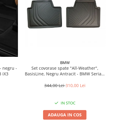
BMW
Set covorase spate "All-Weather",
Set covorase fata All-
 iX3
BasisLine, Negru Antracit - BMW Seria 3
Bmw 
G20 G21 G80M3 G81M3, Seria 4 G26
344,00 Lei
310,00 Lei
5
IN STOC
ADAUGA IN COS