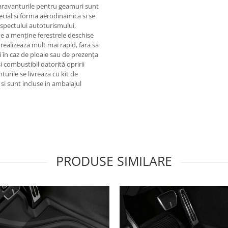
 paravanturile pentru geamuri sunt
cial si forma aerodinamica si se
aspectului autoturismului,
de a menține ferestrele deschise
realizeaza mult mai rapid, fara sa
i în caz de ploaie sau de prezența
 combustibil datorită opririi
turile se livreaza cu kit de
si sunt incluse in ambalajul
PRODUSE SIMILARE