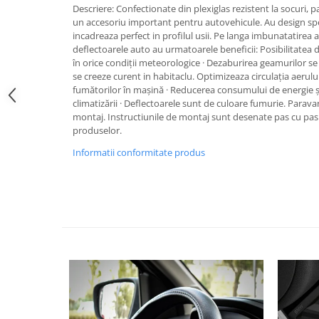
Descriere: Confectionate din plexiglas rezistent la socuri,
Pipe si fise bujii
20W-50
un accesoriu important pentru autovehicule. Au design spe
Bujii
20W-60
incadreaza perfect in profilul usii. Pe langa imbunatatirea 
deflectoarele auto au urmatoarele beneficii: Posibilitatea 
SAE30
Electrica
în orice condiții meteorologice · Dezaburirea geamurilor se 
Ulei transmisie
se creeze curent in habitaclu. Optimizeaza circulația aerulu
Incarcatoar acumulator baterie
fumătorilor în mașină · Reducerea consumului de energie și
Uleiuri hidraulice
Incarcatoare acumulator baterie
climatizării · Deflectoarele sunt de culoare fumurie. Paravan
Semnalizare
Gradina
montaj. Instructiunile de montaj sunt desenate pas cu pas 
produselor.
Oglinzi moto
Informatii conformitate produs
BMW Motorrad
Consumabile BMW Motorrad
Uleiuri si lichide moto
Ulei moto
Ulei transmisie moto
Ulei furca moto
Curatare si intretinere lant moto
Antigel moto
Aditivi moto