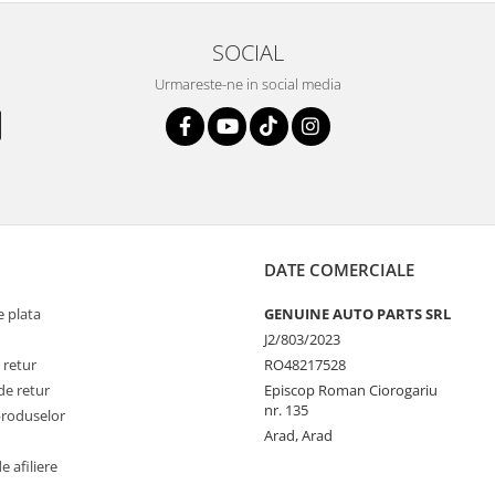
SOCIAL
Urmareste-ne in social media
DATE COMERCIALE
 plata
GENUINE AUTO PARTS SRL
J2/803/2023
 retur
RO48217528
de retur
Episcop Roman Ciorogariu
nr. 135
produselor
Arad, Arad
 afiliere