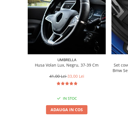
Lichid de frana
Vaselina si spray-uri tehnice moto
Filtre moto
Filtru combustibil
Buson golire ulei
Filtru ulei moto
Filtru aer moto
Intretinere si curatare filtre moto
UMBRELLA
Intretinere moto
Husa Volan Lux, Negru, 37-39 Cm
Set covorase fat
Bmw Ser
Intretinere echipament moto
41,00 Lei
33,00 Lei
Curatare moto
Covor moto
Accesorii moto
IN STOC
Antifurt
ADAUGA IN COS
Genti bagaje moto
Huse moto
Suporti si kituri montaj topcase