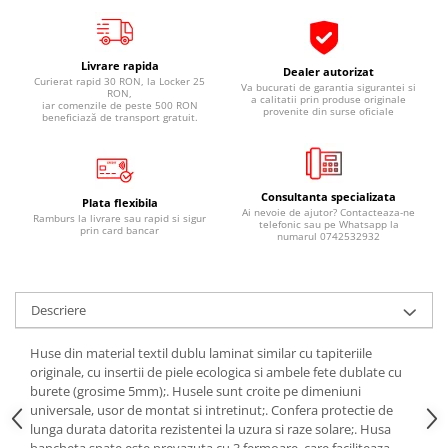
Pipe si fise bujii
20W-50
Bujii
20W-60
Livrare rapida
Dealer autorizat
SAE30
Electrica
Curierat rapid 30 RON, la Locker 25
Va bucurati de garantia sigurantei si
RON,
Ulei transmisie
a calitatii prin produse originale
iar comenzile de peste 500 RON
Incarcatoar acumulator baterie
provenite din surse oficiale
beneficiază de transport gratuit.
Uleiuri hidraulice
Incarcatoare acumulator baterie
Semnalizare
Gradina
Oglinzi moto
Consultanta specializata
Plata flexibila
Ai nevoie de ajutor? Contacteaza-ne
BMW Motorrad
Ramburs la livrare sau rapid si sigur
telefonic sau pe Whatsapp la
prin card bancar
numarul 0742532932
Consumabile BMW Motorrad
Uleiuri si lichide moto
Ulei moto
Descriere
Ulei transmisie moto
Huse din material textil dublu laminat similar cu tapiteriile
Ulei furca moto
originale, cu insertii de piele ecologica si ambele fete dublate cu
Curatare si intretinere lant moto
burete (grosime 5mm);. Husele sunt croite pe dimeniuni
Antigel moto
universale, usor de montat si intretinut;. Confera protectie de
lunga durata datorita rezistentei la uzura si raze solare;. Husa
Aditivi moto
bancheta spate este prevazuta cu 3 fermoare, care faciliteaza