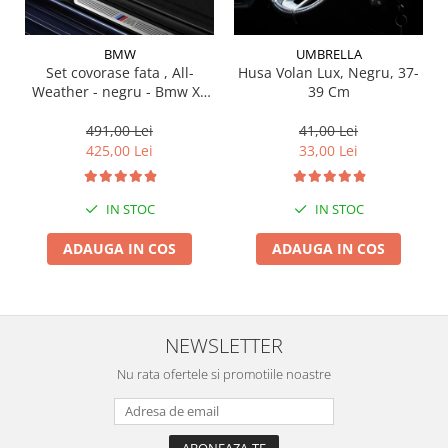
Suporti si placi prindere
BMW
UMBRELLA
Set covorase fata , All-
Husa Volan Lux, Negru, 37-
Weather - negru - Bmw X3
39 Cm
G01, X3 M F97, G08 iX3
491,00 Lei
41,00 Lei
425,00 Lei
33,00 Lei
IN STOC
IN STOC
ADAUGA IN COS
ADAUGA IN COS
NEWSLETTER
Nu rata ofertele si promotiile noastre