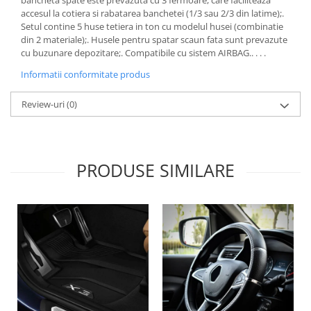
Lichid de frana
accesul la cotiera si rabatarea banchetei (1/3 sau 2/3 din latime);.
Setul contine 5 huse tetiera in ton cu modelul husei (combinatie
Vaselina si spray-uri tehnice moto
din 2 materiale);. Husele pentru spatar scaun fata sunt prevazute
Filtre moto
cu buzunare depozitare;. Compatibile cu sistem AIRBAG.. . . .
Filtru combustibil
Informatii conformitate produs
Buson golire ulei
Filtru ulei moto
Review-uri
(0)
Filtru aer moto
Intretinere si curatare filtre moto
Intretinere moto
PRODUSE SIMILARE
Intretinere echipament moto
Curatare moto
Covor moto
Accesorii moto
Antifurt
Genti bagaje moto
Huse moto
Suporti si kituri montaj topcase