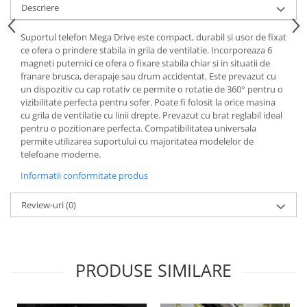
Descriere
Lichid de frana
Vaselina si spray-uri tehnice moto
Suportul telefon Mega Drive este compact, durabil si usor de fixat
Filtre moto
ce ofera o prindere stabila in grila de ventilatie. Incorporeaza 6
magneti puternici ce ofera o fixare stabila chiar si in situatii de
Filtru combustibil
franare brusca, derapaje sau drum accidentat. Este prevazut cu
Buson golire ulei
un dispozitiv cu cap rotativ ce permite o rotatie de 360° pentru o
Filtru ulei moto
vizibilitate perfecta pentru sofer. Poate fi folosit la orice masina
cu grila de ventilatie cu linii drepte. Prevazut cu brat reglabil ideal
Filtru aer moto
pentru o pozitionare perfecta. Compatibilitatea universala
Intretinere si curatare filtre moto
permite utilizarea suportului cu majoritatea modelelor de
telefoane moderne.
Intretinere moto
Informatii conformitate produs
Intretinere echipament moto
Curatare moto
Review-uri
(0)
Covor moto
Accesorii moto
Antifurt
PRODUSE SIMILARE
Genti bagaje moto
Huse moto
Suporti si kituri montaj topcase