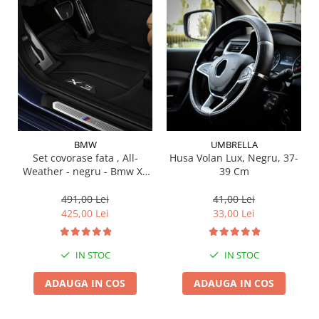
Suporti si placi prindere
BMW
UMBRELLA
Set covorase fata , All-
Husa Volan Lux, Negru, 37-
Weather - negru - Bmw X3
39 Cm
G01, X3 M F97, G08 iX3
491,00 Lei
41,00 Lei
425,00 Lei
33,00 Lei
IN STOC
IN STOC
ADAUGA IN COS
ADAUGA IN COS