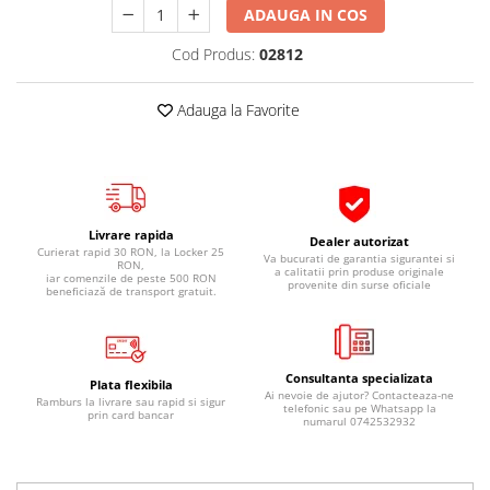
ADAUGA IN COS
Pipe si fise bujii
20W-50
Bujii
20W-60
Cod Produs:
02812
SAE30
Electrica
Ulei transmisie
Adauga la Favorite
Incarcatoar acumulator baterie
Uleiuri hidraulice
Incarcatoare acumulator baterie
Semnalizare
Gradina
Oglinzi moto
Livrare rapida
BMW Motorrad
Dealer autorizat
Curierat rapid 30 RON, la Locker 25
Va bucurati de garantia sigurantei si
RON,
Consumabile BMW Motorrad
a calitatii prin produse originale
iar comenzile de peste 500 RON
provenite din surse oficiale
beneficiază de transport gratuit.
Uleiuri si lichide moto
Ulei moto
Ulei transmisie moto
Consultanta specializata
Plata flexibila
Ulei furca moto
Ai nevoie de ajutor? Contacteaza-ne
Ramburs la livrare sau rapid si sigur
telefonic sau pe Whatsapp la
prin card bancar
Curatare si intretinere lant moto
numarul 0742532932
Antigel moto
Aditivi moto