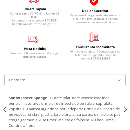
Pipe si fise bujii
20W-50
Livrare rapida
Dealer autorizat
Bujii
20W-60
Curierat rapid 30 RON, la Locker 25
Va bucurati de garantia sigurantei si
RON,
a calitatii prin produse originale
iar comenzile de peste 500 RON
SAE30
Electrica
provenite din surse oficiale
beneficiază de transport gratuit.
Ulei transmisie
Incarcatoar acumulator baterie
Uleiuri hidraulice
Incarcatoare acumulator baterie
Semnalizare
Gradina
Consultanta specializata
Plata flexibila
Ai nevoie de ajutor? Contacteaza-ne
Ramburs la livrare sau rapid si sigur
Oglinzi moto
telefonic sau pe Whatsapp la
prin card bancar
numarul 0742532932
BMW Motorrad
Consumabile BMW Motorrad
Uleiuri si lichide moto
Descriere
Ulei moto
Ulei transmisie moto
Sonax Insect Sponge
- Burete Inlaturare Insecte este ideal
pentru inlaturarea urmelor de insecte de pe stila si suprafata
Ulei furca moto
vopsita. Cu partea argintie se pot indeparta urmele de insecte de
Curatare si intretinere lant moto
pe vopsea, sticla si plastic, fara efort, iar cu partea din piele se pot
Antigel moto
sterge geamurile. A se umezi inainte de folosire. Nu lasa urme.
Continut: 1 buc
Aditivi moto