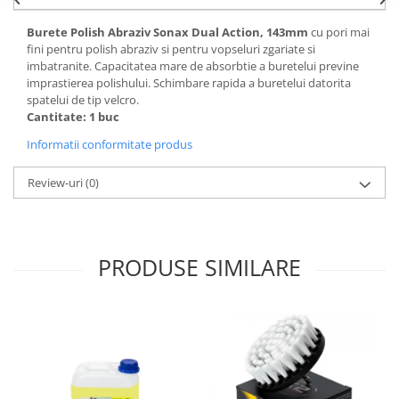
Lichid de frana
Burete Polish Abraziv Sonax Dual Action, 143mm
cu pori mai
Vaselina si spray-uri tehnice moto
fini pentru polish abraziv si pentru vopseluri zgariate si
Filtre moto
imbatranite. Capacitatea mare de absorbtie a buretelui previne
imprastierea polishului. Schimbare rapida a buretelui datorita
Filtru combustibil
spatelui de tip velcro.
Buson golire ulei
Cantitate: 1 buc
Filtru ulei moto
Informatii conformitate produs
Filtru aer moto
Intretinere si curatare filtre moto
Review-uri
(0)
Intretinere moto
Intretinere echipament moto
Curatare moto
PRODUSE SIMILARE
Covor moto
Accesorii moto
Antifurt
Genti bagaje moto
Huse moto
Suporti si kituri montaj topcase