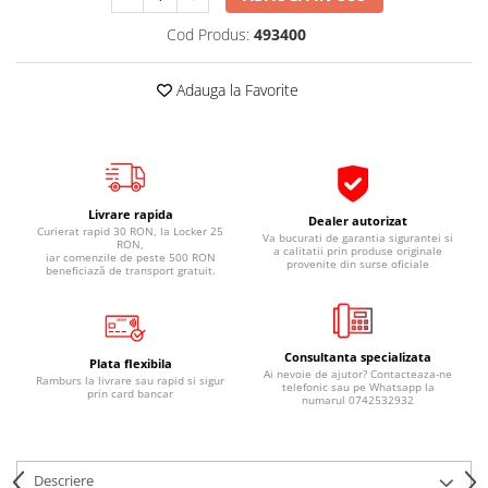
Pipe si fise bujii
20W-50
Cod Produs:
493400
Bujii
20W-60
SAE30
Electrica
Adauga la Favorite
Ulei transmisie
Incarcatoar acumulator baterie
Uleiuri hidraulice
Incarcatoare acumulator baterie
Semnalizare
Gradina
Oglinzi moto
Livrare rapida
Dealer autorizat
Curierat rapid 30 RON, la Locker 25
BMW Motorrad
Va bucurati de garantia sigurantei si
RON,
a calitatii prin produse originale
iar comenzile de peste 500 RON
provenite din surse oficiale
Consumabile BMW Motorrad
beneficiază de transport gratuit.
Uleiuri si lichide moto
Ulei moto
Consultanta specializata
Ulei transmisie moto
Plata flexibila
Ai nevoie de ajutor? Contacteaza-ne
Ramburs la livrare sau rapid si sigur
telefonic sau pe Whatsapp la
Ulei furca moto
prin card bancar
numarul 0742532932
Curatare si intretinere lant moto
Antigel moto
Aditivi moto
Descriere