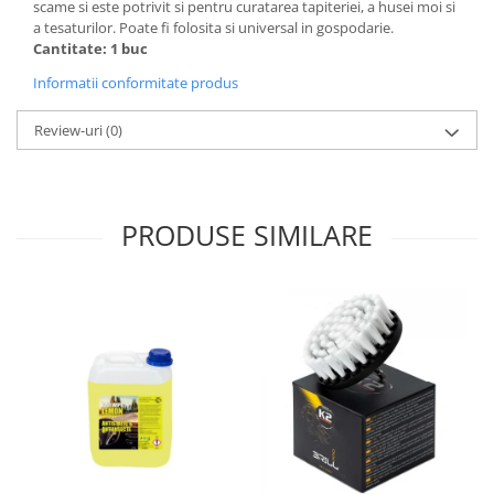
scame si este potrivit si pentru curatarea tapiteriei, a husei moi si
Lichid de frana
a tesaturilor. Poate fi folosita si universal in gospodarie.
Vaselina si spray-uri tehnice moto
Cantitate: 1 buc
Filtre moto
Informatii conformitate produs
Filtru combustibil
Review-uri
(0)
Buson golire ulei
Filtru ulei moto
Filtru aer moto
Intretinere si curatare filtre moto
PRODUSE SIMILARE
Intretinere moto
Intretinere echipament moto
Curatare moto
Covor moto
Accesorii moto
Antifurt
Genti bagaje moto
Huse moto
Suporti si kituri montaj topcase