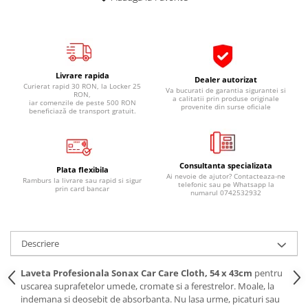
Pipe si fise bujii
20W-50
Bujii
20W-60
SAE30
Electrica
Ulei transmisie
Incarcatoar acumulator baterie
Livrare rapida
Dealer autorizat
Curierat rapid 30 RON, la Locker 25
Uleiuri hidraulice
Va bucurati de garantia sigurantei si
Incarcatoare acumulator baterie
RON,
a calitatii prin produse originale
iar comenzile de peste 500 RON
provenite din surse oficiale
Semnalizare
Gradina
beneficiază de transport gratuit.
Oglinzi moto
BMW Motorrad
Consultanta specializata
Plata flexibila
Consumabile BMW Motorrad
Ai nevoie de ajutor? Contacteaza-ne
Ramburs la livrare sau rapid si sigur
telefonic sau pe Whatsapp la
Uleiuri si lichide moto
prin card bancar
numarul 0742532932
Ulei moto
Ulei transmisie moto
Descriere
Ulei furca moto
Curatare si intretinere lant moto
Laveta Profesionala Sonax Car Care Cloth, 54 x 43cm
pentru
Antigel moto
uscarea suprafetelor umede, cromate si a ferestrelor. Moale, la
indemana si deosebit de absorbanta. Nu lasa urme, picaturi sau
Aditivi moto