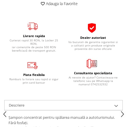
Adauga la Favorite
Pipe si fise bujii
20W-50
Bujii
20W-60
SAE30
Electrica
Ulei transmisie
Incarcatoar acumulator baterie
Livrare rapida
Uleiuri hidraulice
Dealer autorizat
Incarcatoare acumulator baterie
Curierat rapid 30 RON, la Locker 25
Va bucurati de garantia sigurantei si
RON,
Semnalizare
Gradina
a calitatii prin produse originale
iar comenzile de peste 500 RON
provenite din surse oficiale
beneficiază de transport gratuit.
Oglinzi moto
BMW Motorrad
Consumabile BMW Motorrad
Consultanta specializata
Plata flexibila
Uleiuri si lichide moto
Ai nevoie de ajutor? Contacteaza-ne
Ramburs la livrare sau rapid si sigur
telefonic sau pe Whatsapp la
prin card bancar
numarul 0742532932
Ulei moto
Ulei transmisie moto
Ulei furca moto
Descriere
Curatare si intretinere lant moto
Antigel moto
Șampon concentrat pentru spălarea manuală a autoturismului.
Fără fosfați.
Aditivi moto