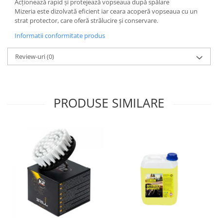
Acționează rapid și protejează vopseaua după spălare
Lichid de frana
Mizeria este dizolvată eficient iar ceara acoperă vopseaua cu un
Vaselina si spray-uri tehnice moto
strat protector, care oferă strălucire și conservare.
Filtre moto
Informatii conformitate produs
Filtru combustibil
Review-uri
(0)
Buson golire ulei
Filtru ulei moto
Filtru aer moto
Intretinere si curatare filtre moto
PRODUSE SIMILARE
Intretinere moto
Intretinere echipament moto
Curatare moto
Covor moto
Accesorii moto
Antifurt
Genti bagaje moto
Huse moto
Suporti si kituri montaj topcase