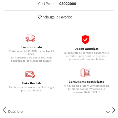
Cod Produs:
03022000
Pipe si fise bujii
20W-50
Bujii
20W-60
Adauga la Favorite
SAE30
Electrica
Ulei transmisie
Incarcatoar acumulator baterie
Uleiuri hidraulice
Incarcatoare acumulator baterie
Semnalizare
Gradina
Livrare rapida
Dealer autorizat
Oglinzi moto
Curierat rapid 30 RON, la Locker 25
Va bucurati de garantia sigurantei si
RON,
a calitatii prin produse originale
BMW Motorrad
iar comenzile de peste 500 RON
provenite din surse oficiale
beneficiază de transport gratuit.
Consumabile BMW Motorrad
Uleiuri si lichide moto
Ulei moto
Consultanta specializata
Plata flexibila
Ai nevoie de ajutor? Contacteaza-ne
Ulei transmisie moto
Ramburs la livrare sau rapid si sigur
telefonic sau pe Whatsapp la
prin card bancar
numarul 0742532932
Ulei furca moto
Curatare si intretinere lant moto
Antigel moto
Descriere
Aditivi moto