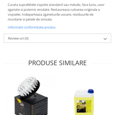
Lichid de frana
Curata suprafetele vopsite standard sau metalic, fara luciu, usor
zgariate si puternic erodate. Restaureaza culoarea originala a
Vaselina si spray-uri tehnice moto
vopselei. Indeparteaza zgarieturile usoare, reziduurile de
Filtre moto
murdarie si petele de smoala.
Filtru combustibil
Informatii conformitate produs
Buson golire ulei
Filtru ulei moto
Review-uri
(0)
Filtru aer moto
Intretinere si curatare filtre moto
Intretinere moto
PRODUSE SIMILARE
Intretinere echipament moto
Curatare moto
Covor moto
Accesorii moto
Antifurt
Genti bagaje moto
Huse moto
Suporti si kituri montaj topcase