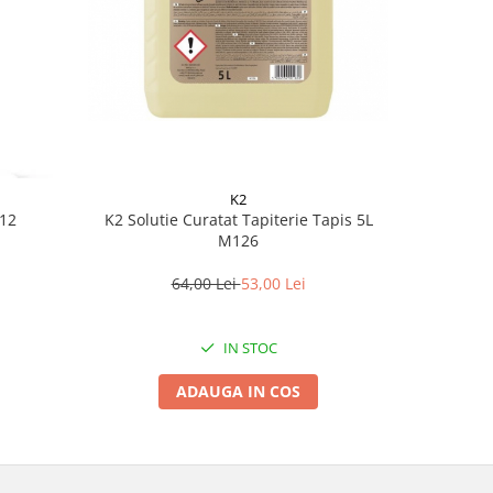
K2
612
K2 Solutie Curatat Tapiterie Tapis 5L
K2 Solutie
M126
mat, parf
Po
64,00 Lei
53,00 Lei
IN STOC
ADAUGA IN COS