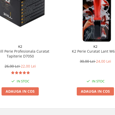
K2
K2
ill Perie Profesionala Curatat
K2 Perie Curatat Lant W
Tapiterie D7050
30,00 Lei
24,00 Lei
26,00 Lei
22,00 Lei
IN STOC
IN STOC
ADAUGA IN COS
ADAUGA IN COS