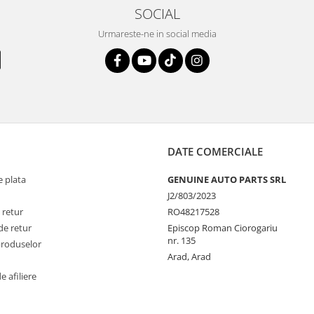
SOCIAL
Urmareste-ne in social media
DATE COMERCIALE
 plata
GENUINE AUTO PARTS SRL
J2/803/2023
 retur
RO48217528
de retur
Episcop Roman Ciorogariu
nr. 135
produselor
Arad, Arad
 afiliere