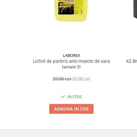
Lichid de frana
Vaselina si spray-uri tehnice moto
Filtre moto
Filtru combustibil
Buson golire ulei
Filtru ulei moto
Filtru aer moto
LABOREX
Lichid de parbriz anti-insecte de vara
K2 Br
Intretinere si curatare filtre moto
lamaie 5l
Intretinere moto
Intretinere echipament moto
29,00 Lei
20,00 Lei
Curatare moto
Covor moto
IN STOC
Accesorii moto
ADAUGA IN COS
Antifurt
Genti bagaje moto
Huse moto
Suporti si kituri montaj topcase