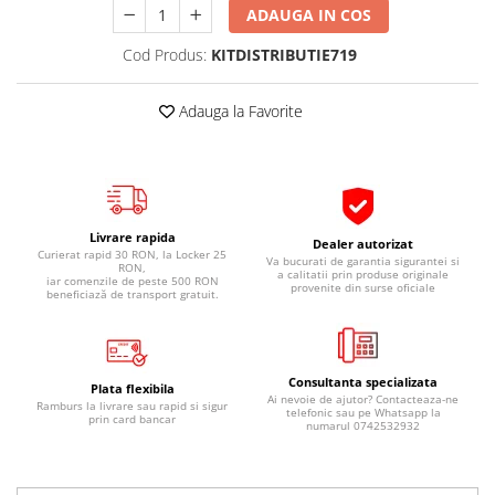
ADAUGA IN COS
Pipe si fise bujii
20W-50
Bujii
20W-60
Cod Produs:
KITDISTRIBUTIE719
SAE30
Electrica
Ulei transmisie
Adauga la Favorite
Incarcatoar acumulator baterie
Uleiuri hidraulice
Incarcatoare acumulator baterie
Semnalizare
Gradina
Oglinzi moto
Livrare rapida
BMW Motorrad
Dealer autorizat
Curierat rapid 30 RON, la Locker 25
Va bucurati de garantia sigurantei si
RON,
Consumabile BMW Motorrad
a calitatii prin produse originale
iar comenzile de peste 500 RON
provenite din surse oficiale
beneficiază de transport gratuit.
Uleiuri si lichide moto
Ulei moto
Ulei transmisie moto
Consultanta specializata
Plata flexibila
Ulei furca moto
Ai nevoie de ajutor? Contacteaza-ne
Ramburs la livrare sau rapid si sigur
telefonic sau pe Whatsapp la
prin card bancar
Curatare si intretinere lant moto
numarul 0742532932
Antigel moto
Aditivi moto