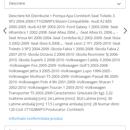
Descriere
Lichid de frana
Vaselina si spray-uri tehnice moto
Descriere Kit Distributie + Pompa Apa Contitech Seat Toledo 3
Filtre moto
5P2 2004-2009 CT1028WP3 Masini Compatibile: -Audi A2 8Z0
2000-2005 -Audi A3 8P 2003-2010 -Ford Galaxy 1 2003-2006 -Seat
Filtru combustibil
Alhambra 1 2002-2008 -Seat Altea 2004→ -Seat Altea XL 2006→ -
Buson golire ulei
Seat Arosa 6H 2000-2004 -Seat Cordoba 6L2 2002-2009 -Seat Ibiza
Filtru ulei moto
3 2002-2009 -Seat Ibiza 4 2008→ -Seat Leon 2 1P1 2005-2010 -Seat
Toledo 3 5P2 2004-2009 -Skoda Fabia 1 2000-2008 -Skoda Fabia 2
Filtru aer moto
2007-2010 -Skoda Octavia 2 2004-2010 -Skoda Roomster 5J 2006-
Intretinere si curatare filtre moto
2010 -Skoda Superb 2 2008-2010 -Volkswagen Caddy 3 2004-2010
-Volkswagen Fox 2005-2009 -Volkswagen Golf 5 2003-2008 -
Intretinere moto
Volkswagen Jetta 3 2005-2010 -Volkswagen Lupo 1999-2005 -
Intretinere echipament moto
Volkswagen Multivan T5 2003-2009 -Volkswagen Passat B6 2005-
2010 -Volkswagen Polo 4 9N 2001-2009 -Volkswagen Sharan 1
Curatare moto
2002-2010 -Volkswagen Touran 1 2003-2010 -Volkswagen
Covor moto
Transporter T5 2003-2009 Caracteristici: Greutate (în kg): 2,32
Accesorii moto
Inaltime ambalaj [cm]: 24 Latime [mm]: 30,0 Latime [mm]: 30
Latime ambalaj [cm]: 17,5 Lungime ambalaj [cm]: 28 Numar dinti:
Antifurt
120 Cod: CT1028WP3 Producator: Contitech
Genti bagaje moto
Informatii conformitate produs
Huse moto
Suporti si kituri montaj topcase