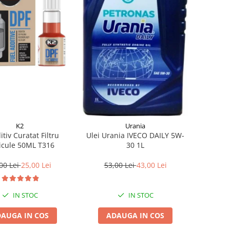
K2
Urania
itiv Curatat Filtru
Ulei Urania IVECO DAILY 5W-
icule 50ML T316
30 1L
00 Lei
25,00 Lei
53,00 Lei
43,00 Lei
IN STOC
IN STOC
AUGA IN COS
ADAUGA IN COS