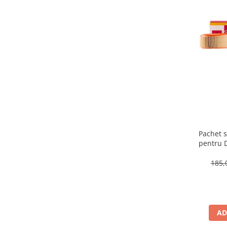
Pachet s
pentru 
185,
AD