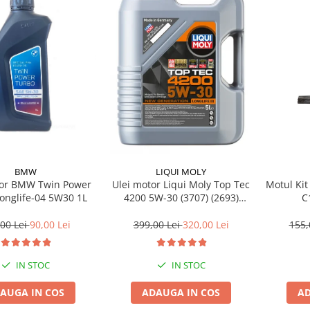
BMW
LIQUI MOLY
tor BMW Twin Power
Ulei motor Liqui Moly Top Tec
Motul Kit
onglife-04 5W30 1L
4200 5W-30 (3707) (2693)
C
(8973) 5L
00 Lei
90,00 Lei
399,00 Lei
320,00 Lei
155,
IN STOC
IN STOC
AUGA IN COS
ADAUGA IN COS
AD