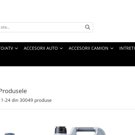
O/ATV
ACCESORII AUTO
ACCESORII CAMION
INTRET
Produsele
1-
24
din
30049
produse