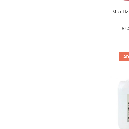
Motul Mo
54,
AD