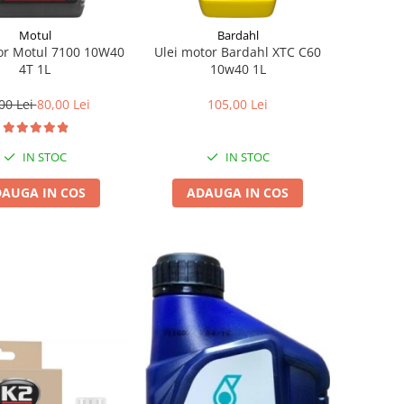
Motul
Bardahl
or Motul 7100 10W40
Ulei motor Bardahl XTC C60
4T 1L
10w40 1L
00 Lei
80,00 Lei
105,00 Lei
IN STOC
IN STOC
AUGA IN COS
ADAUGA IN COS