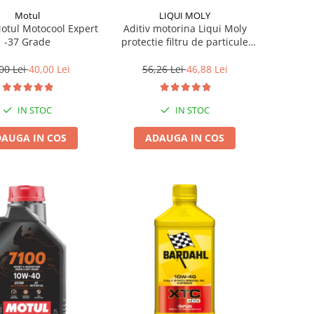
Motul
LIQUI MOLY
Motul Motocool Expert
Aditiv motorina Liqui Moly
-37 Grade
protectie filtru de particule
DPF-PROTECTOR
00 Lei
40,00 Lei
56,26 Lei
46,88 Lei
IN STOC
IN STOC
AUGA IN COS
ADAUGA IN COS