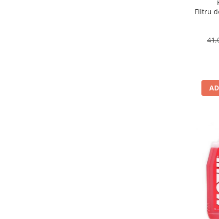
Suporti si placi prindere
Filtru 
41,
AD