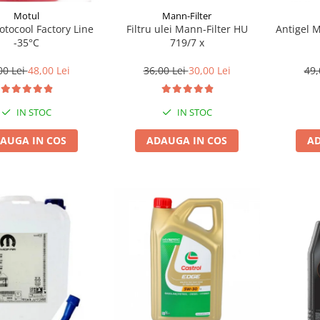
Motul
Mann-Filter
tocool Factory Line
Filtru ulei Mann-Filter HU
Antigel 
-35°C
719/7 x
00 Lei
48,00 Lei
36,00 Lei
30,00 Lei
49,
IN STOC
IN STOC
AUGA IN COS
ADAUGA IN COS
AD