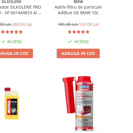
SILKOLENE
BMW
motor SILKOLENE PRO
Aditiv filtru de particule
 - XP 601449833 4l +
AdBlue OE BMW 10L
1l gratis
00 Lei
269,00 Lei
181,00 Lei
133,00 Lei
IN STOC
IN STOC
AUGA IN COS
ADAUGA IN COS