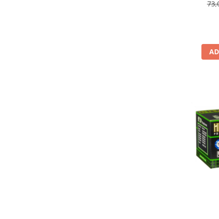
73,
Lichid de frana
Vaselina si spray-uri tehnice moto
Filtre moto
Filtru combustibil
AD
Buson golire ulei
Filtru ulei moto
Filtru aer moto
Intretinere si curatare filtre moto
Intretinere moto
Intretinere echipament moto
Curatare moto
Covor moto
Accesorii moto
Antifurt
Genti bagaje moto
Huse moto
Suporti si kituri montaj topcase