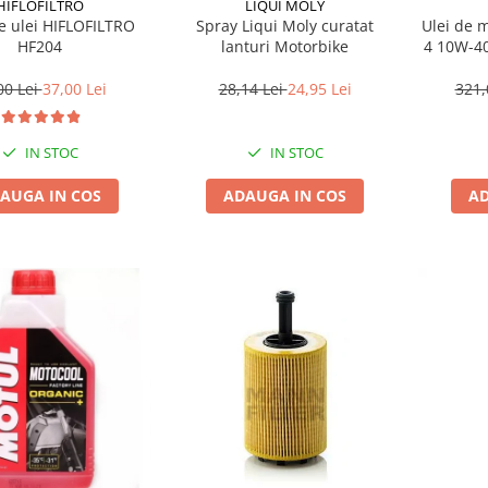
HIFLOFILTRO
LIQUI MOLY
Ulei de 
de ulei HIFLOFILTRO
Spray Liqui Moly curatat
4 10W-40
HF204
lanturi Motorbike
321,
00 Lei
37,00 Lei
28,14 Lei
24,95 Lei
IN STOC
IN STOC
AD
AUGA IN COS
ADAUGA IN COS