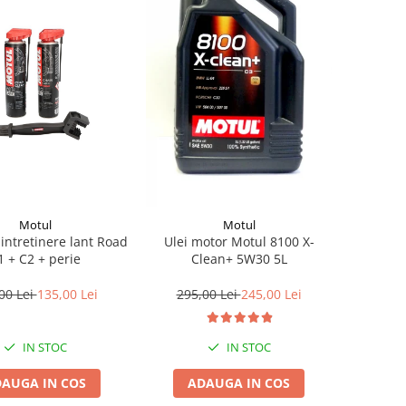
Motul
Motul
 intretinere lant Road
Ulei motor Motul 8100 X-
1 + C2 + perie
Clean+ 5W30 5L
00 Lei
135,00 Lei
295,00 Lei
245,00 Lei
IN STOC
IN STOC
AUGA IN COS
ADAUGA IN COS