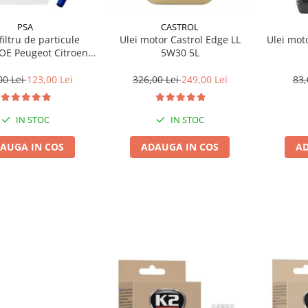
PSA
CASTROL
filtru de particule
Ulei motor Castrol Edge LL
Ulei mot
5W30 5L
10L
00 Lei
123,00 Lei
326,00 Lei
249,00 Lei
83,
IN STOC
IN STOC
AUGA IN COS
ADAUGA IN COS
AD