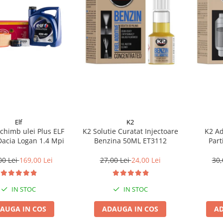
Elf
K2
chimb ulei Plus ELF
K2 Solutie Curatat Injectoare
K2 Ad
Dacia Logan 1.4 Mpi
Benzina 50ML ET3112
Part
00 Lei
169,00 Lei
27,00 Lei
24,00 Lei
30,
IN STOC
IN STOC
AUGA IN COS
ADAUGA IN COS
AD