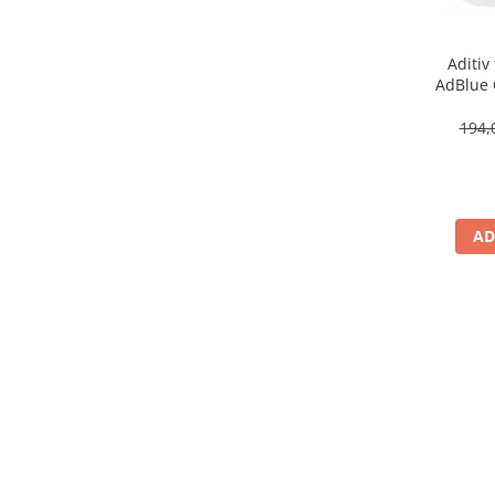
Aditiv 
AdBlue OE Peugeot Citroen
194,
AD