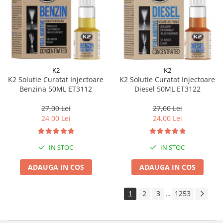
K2
K2
K2 Solutie Curatat Injectoare
K2 Solutie Curatat Injectoare
Benzina 50ML ET3112
Diesel 50ML ET3122
27,00 Lei
27,00 Lei
24,00 Lei
24,00 Lei
IN STOC
IN STOC
ADAUGA IN COS
ADAUGA IN COS
1
2
3
1253
...