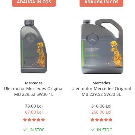
ADAUGA IN COS
ADAUGA IN COS
Lichid de frana
Vaselina si spray-uri tehnice moto
Filtre moto
Filtru combustibil
Buson golire ulei
Filtru ulei moto
Filtru aer moto
Intretinere si curatare filtre moto
Intretinere moto
Intretinere echipament moto
Mercedes
Mercedes
Curatare moto
Ulei motor Mercedes Original
Ulei motor Mercedes Original
Covor moto
MB 229.52 5W30 1L
MB 229.52 5W30 5L
Accesorii moto
73,00 Lei
310,00 Lei
Antifurt
67,00 Lei
268,00 Lei
Genti bagaje moto
Huse moto
IN STOC
IN STOC
Suporti si kituri montaj topcase