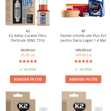
K2
Elf
K2 Aditiv Curatat Filtru
Pachet schimb ulei Plus ELF
Particule 50ML T316
pentru Dacia Logan 1.4 Mpi
30,00 Lei
185,00 Lei
25,00 Lei
169,00 Lei
IN STOC
IN STOC
ADAUGA IN COS
ADAUGA IN COS