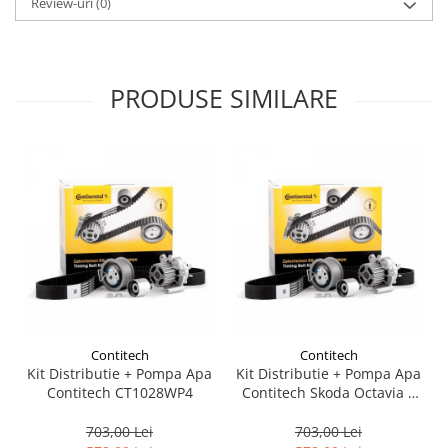
Review-uri
(0)
Suporti si placi prindere
PRODUSE SIMILARE
Contitech
Contitech
Kit Distributie + Pompa Apa
Kit Distributie + Pompa Apa
Contitech CT1028WP4
Contitech Skoda Octavia 2
2004-2013 CT1028WP4
703,00 Lei
703,00 Lei