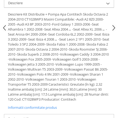
Descriere
Lichid de frana
Vaselina si spray-uri tehnice moto
Descriere Kit Distributie + Pompa Apa Contitech Skoda Octavia 2
Filtre moto
2004-2010 CT1028WP3 Masini Compatibile: -Audi A2 8Z0 2000-
2005 -Audi A3 8P 2003-2010 -Ford Galaxy 1 2003-2006 -Seat
Filtru combustibil
Alhambra 1 2002-2008 -Seat Altea 2004→ -Seat Altea XL 2006→ -
Buson golire ulei
Seat Arosa 6H 2000-2004 -Seat Cordoba 6L2 2002-2009 -Seat Ibiza
Filtru ulei moto
3 2002-2009 -Seat Ibiza 4 2008→ -Seat Leon 2 1P1 2005-2010 -Seat
Toledo 3 5P2 2004-2009 -Skoda Fabia 1 2000-2008 -Skoda Fabia 2
Filtru aer moto
2007-2010 -Skoda Octavia 2 2004-2010 -Skoda Roomster 5J 2006-
Intretinere si curatare filtre moto
2010 -Skoda Superb 2 2008-2010 -Volkswagen Caddy 3 2004-2010
-Volkswagen Fox 2005-2009 -Volkswagen Golf 5 2003-2008 -
Intretinere moto
Volkswagen Jetta 3 2005-2010 -Volkswagen Lupo 1999-2005 -
Intretinere echipament moto
Volkswagen Multivan T5 2003-2009 -Volkswagen Passat B6 2005-
2010 -Volkswagen Polo 4 9N 2001-2009 -Volkswagen Sharan 1
Curatare moto
2002-2010 -Volkswagen Touran 1 2003-2010 -Volkswagen
Covor moto
Transporter T5 2003-2009 Caracteristici: Greutate (în kg): 2,32
Accesorii moto
Inaltime ambalaj [cm]: 24 Latime [mm]: 30,0 Latime [mm]: 30
Latime ambalaj [cm]: 17,5 Lungime ambalaj [cm]: 28 Numar dinti:
Antifurt
120 Cod: CT1028WP3 Producator: Contitech
Genti bagaje moto
Informatii conformitate produs
Huse moto
Suporti si kituri montaj topcase