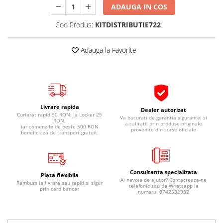
ADAUGA IN COS
Pipe si fise bujii
20W-50
Bujii
20W-60
Cod Produs:
KITDISTRIBUTIE722
SAE30
Electrica
Ulei transmisie
Adauga la Favorite
Incarcatoar acumulator baterie
Uleiuri hidraulice
Incarcatoare acumulator baterie
Semnalizare
Gradina
Oglinzi moto
Livrare rapida
BMW Motorrad
Dealer autorizat
Curierat rapid 30 RON, la Locker 25
Va bucurati de garantia sigurantei si
RON,
Consumabile BMW Motorrad
a calitatii prin produse originale
iar comenzile de peste 500 RON
provenite din surse oficiale
beneficiază de transport gratuit.
Uleiuri si lichide moto
Ulei moto
Ulei transmisie moto
Consultanta specializata
Plata flexibila
Ulei furca moto
Ai nevoie de ajutor? Contacteaza-ne
Ramburs la livrare sau rapid si sigur
telefonic sau pe Whatsapp la
prin card bancar
Curatare si intretinere lant moto
numarul 0742532932
Antigel moto
Aditivi moto