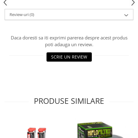
Lichid de frana
Vaselina si spray-uri tehnice moto
Review-uri
(0)
Filtre moto
Filtru combustibil
Daca doresti sa iti exprimi parerea despre acest produs
Buson golire ulei
poti adauga un review.
Filtru ulei moto
Filtru aer moto
SCRIE UN REVIEW
Intretinere si curatare filtre moto
Intretinere moto
Intretinere echipament moto
Curatare moto
Covor moto
PRODUSE SIMILARE
Accesorii moto
Antifurt
Genti bagaje moto
Huse moto
Suporti si kituri montaj topcase