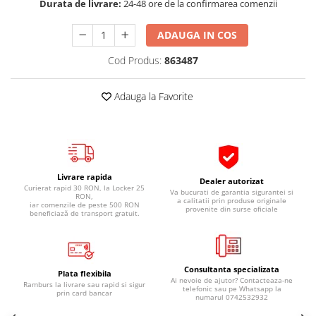
Durata de livrare:
24-48 ore de la confirmarea comenzii
Pipe si fise bujii
20W-50
Bujii
20W-60
ADAUGA IN COS
SAE30
Electrica
Cod Produs:
863487
Ulei transmisie
Incarcatoar acumulator baterie
Uleiuri hidraulice
Incarcatoare acumulator baterie
Adauga la Favorite
Semnalizare
Gradina
Oglinzi moto
BMW Motorrad
Consumabile BMW Motorrad
Livrare rapida
Dealer autorizat
Curierat rapid 30 RON, la Locker 25
Uleiuri si lichide moto
Va bucurati de garantia sigurantei si
RON,
a calitatii prin produse originale
iar comenzile de peste 500 RON
provenite din surse oficiale
beneficiază de transport gratuit.
Ulei moto
Ulei transmisie moto
Ulei furca moto
Curatare si intretinere lant moto
Consultanta specializata
Plata flexibila
Ai nevoie de ajutor? Contacteaza-ne
Ramburs la livrare sau rapid si sigur
Antigel moto
telefonic sau pe Whatsapp la
prin card bancar
numarul 0742532932
Aditivi moto