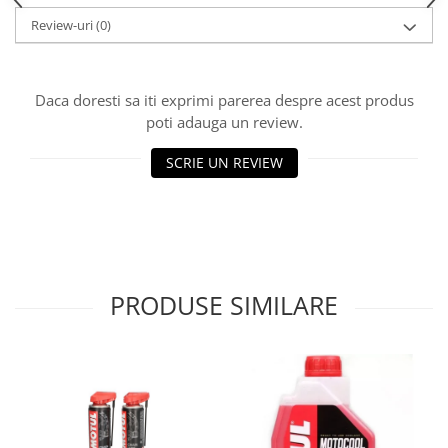
Lichid de frana
Review-uri
(0)
Vaselina si spray-uri tehnice moto
Filtre moto
Filtru combustibil
Daca doresti sa iti exprimi parerea despre acest produs
poti adauga un review.
Buson golire ulei
Filtru ulei moto
SCRIE UN REVIEW
Filtru aer moto
Intretinere si curatare filtre moto
Intretinere moto
Intretinere echipament moto
Curatare moto
PRODUSE SIMILARE
Covor moto
Accesorii moto
Antifurt
Genti bagaje moto
Huse moto
Suporti si kituri montaj topcase