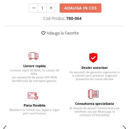
Pipe si fise bujii
20W-50
ADAUGA IN COS
Bujii
20W-60
Cod Produs:
780-064
SAE30
Electrica
Ulei transmisie
Incarcatoar acumulator baterie
Adauga la Favorite
Uleiuri hidraulice
Incarcatoare acumulator baterie
Semnalizare
Gradina
Oglinzi moto
BMW Motorrad
Livrare rapida
Dealer autorizat
Curierat rapid 30 RON, la Locker 25
Consumabile BMW Motorrad
Va bucurati de garantia sigurantei si
RON,
a calitatii prin produse originale
iar comenzile de peste 500 RON
Uleiuri si lichide moto
provenite din surse oficiale
beneficiază de transport gratuit.
Ulei moto
Ulei transmisie moto
Ulei furca moto
Consultanta specializata
Plata flexibila
Ai nevoie de ajutor? Contacteaza-ne
Ramburs la livrare sau rapid si sigur
Curatare si intretinere lant moto
telefonic sau pe Whatsapp la
prin card bancar
numarul 0742532932
Antigel moto
Aditivi moto